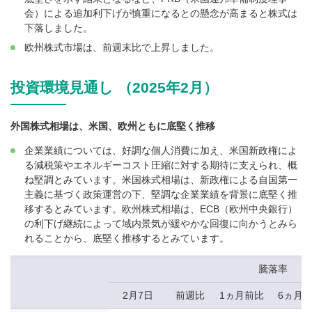
会）による追加利下げが慎重になるとの懸念が高まると株式は
下落しました。
欧州株式市場は、前週末比で上昇しました。
投資環境見通し （2025年2月）
外国株式相場は、米国、欧州ともに底堅く推移
企業業績については、好調な個人消費に加え、米国新政権によ
る減税策やエネルギーコスト圧縮に対する期待に支えられ、概
ね堅調とみています。米国株式相場は、新政権による自国第一
主義に基づく政策運営の下、堅調な企業業績を背景に底堅く推
移するとみています。欧州株式相場は、ECB（欧州中央銀行）
の利下げ継続によって域内景気が緩やかな回復に向かうとみら
れることから、底堅く推移するとみています。
騰落率
2月7日
前週比
1ヵ月前比
6ヵ月