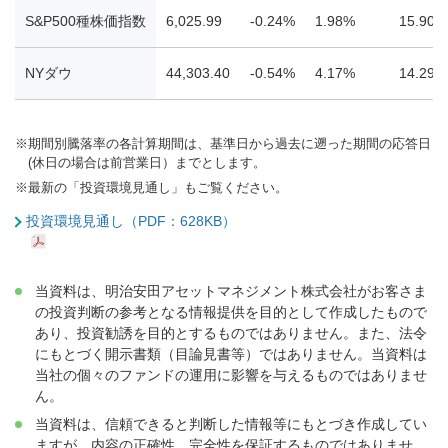
S&P500種株価指数
6,025.99
-0.24%
1.98%
15.90%
NYダウ
44,303.40
-0.54%
4.17%
14.29%
※
期間別騰落率の各計算期間は、基準日から過去に遡った期間の応答日
(休日の場合は前営業日）までとします。
※
最新の「投資環境見通し」もご覧ください。
投資環境見通し（PDF：628KB）
当資料は、明治安田アセットマネジメント株式会社がお客さま
の投資判断の参考となる情報提供を目的として作成したもので
あり、投資勧誘を目的とするものではありません。また、法令
にもとづく開示書類（目論見書等）ではありません。当資料は
当社の個々のファンドの運用に影響を与えるものではありませ
ん。
当資料は、信頼できると判断した情報等にもとづき作成してい
ますが、内容の正確性、完全性を保証するものではありませ