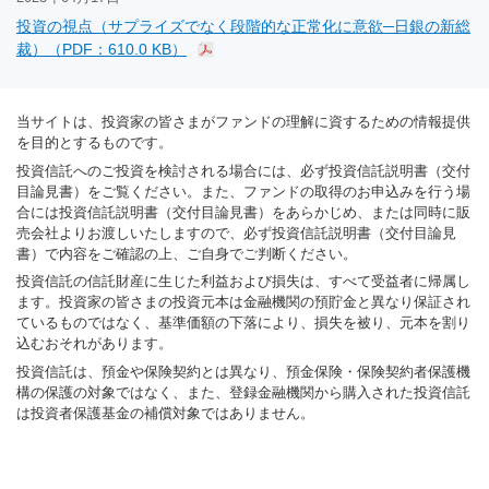
投資の視点（サプライズでなく段階的な正常化に意欲─日銀の新総
裁）（PDF：610.0 KB）
当サイトは、投資家の皆さまがファンドの理解に資するための情報提供
を目的とするものです。
投資信託へのご投資を検討される場合には、必ず投資信託説明書（交付
目論見書）をご覧ください。また、ファンドの取得のお申込みを行う場
合には投資信託説明書（交付目論見書）をあらかじめ、または同時に販
売会社よりお渡しいたしますので、必ず投資信託説明書（交付目論見
書）で内容をご確認の上、ご自身でご判断ください。
投資信託の信託財産に生じた利益および損失は、すべて受益者に帰属し
ます。投資家の皆さまの投資元本は金融機関の預貯金と異なり保証され
ているものではなく、基準価額の下落により、損失を被り、元本を割り
込むおそれがあります。
投資信託は、預金や保険契約とは異なり、預金保険・保険契約者保護機
構の保護の対象ではなく、また、登録金融機関から購入された投資信託
は投資者保護基金の補償対象ではありません。