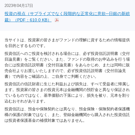
2023年04月17日
投資の視点（サプライズでなく段階的な正常化に意欲─日銀の新総
裁）（PDF：610.0 KB）
当サイトは、投資家の皆さまがファンドの理解に資するための情報提供
を目的とするものです。
投資信託へのご投資を検討される場合には、必ず投資信託説明書（交付
目論見書）をご覧ください。また、ファンドの取得のお申込みを行う場
合には投資信託説明書（交付目論見書）をあらかじめ、または同時に販
売会社よりお渡しいたしますので、必ず投資信託説明書（交付目論見
書）で内容をご確認の上、ご自身でご判断ください。
投資信託の信託財産に生じた利益および損失は、すべて受益者に帰属し
ます。投資家の皆さまの投資元本は金融機関の預貯金と異なり保証され
ているものではなく、基準価額の下落により、損失を被り、元本を割り
込むおそれがあります。
投資信託は、預金や保険契約とは異なり、預金保険・保険契約者保護機
構の保護の対象ではなく、また、登録金融機関から購入された投資信託
は投資者保護基金の補償対象ではありません。