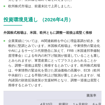
欧州株式市場は、前週末比で上昇しました。
投資環境見通し （2026年4月）
外国株式相場は、米国、欧州ともに調整一巡後は底堅く推移
企業業績については、AI関連銘柄を中心に増益基調が続き、全
般的に堅調とみています。米国株式相場は、中東情勢の緊迫化
やAIによるサービス代替懸念に加えて、FRB（米国連邦準備制
度理事会）による年内の利下げ観測が後退していることも重し
とみられますが、軍需産業にとってプラスとみられることか
ら、調整一巡後は底堅く推移するとみています。欧州株式相場
は、中東情勢の緊迫化を受けた原油価格の高騰や、ECB（欧州
中央銀行）による早期の利上げ観測が重しとみられますが、域
内諸国の財政拡張政策が支援材料となり、調整一巡後は底堅く
推移するとみています。
騰落率
4月10日
前週比
1ヵ月前比
6ヵ月前