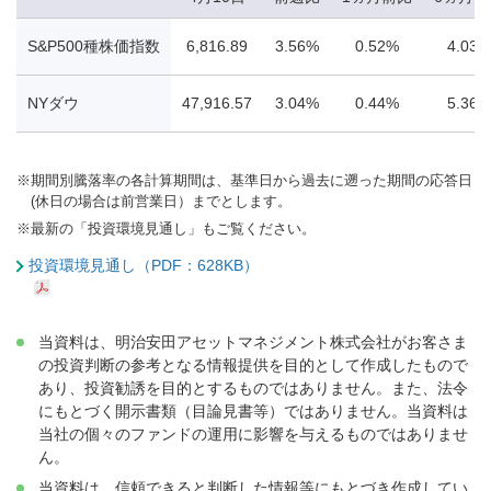
S&P500種株価指数
6,816.89
3.56%
0.52%
4.03%
NYダウ
47,916.57
3.04%
0.44%
5.36%
※
期間別騰落率の各計算期間は、基準日から過去に遡った期間の応答日
(休日の場合は前営業日）までとします。
※
最新の「投資環境見通し」もご覧ください。
投資環境見通し（PDF：628KB）
当資料は、明治安田アセットマネジメント株式会社がお客さま
の投資判断の参考となる情報提供を目的として作成したもので
あり、投資勧誘を目的とするものではありません。また、法令
にもとづく開示書類（目論見書等）ではありません。当資料は
当社の個々のファンドの運用に影響を与えるものではありませ
ん。
当資料は、信頼できると判断した情報等にもとづき作成してい