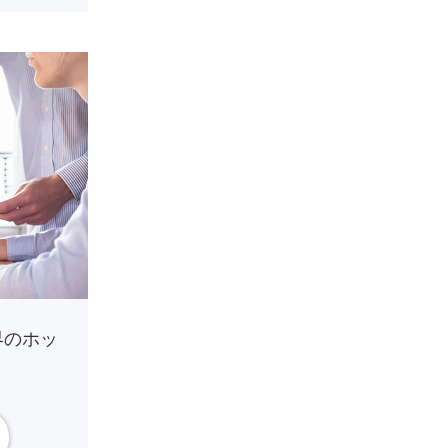
界のホッ
。