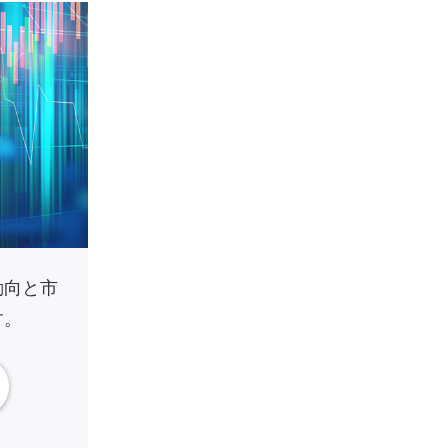
動向と市
す。