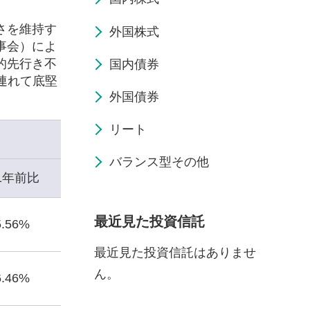
さを維持す
外国株式
事会）によ
的先行き不
国内債券
連れて底堅
外国債券
リート
バランス型その他
1年前比
最近見た投資信託
5.56%
最近見た投資信託はありませ
ん。
6.46%