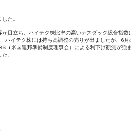
ました。
昇が目立ち、ハイテク株比率の高いナスダック総合指数は
後、ハイテク株には持ち高調整の売りが出ましたが、6月
FRB（米国連邦準備制度理事会）による利下げ観測が強
した。
。
）
移