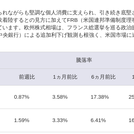
られながらも堅調な個人消費に支えられ、引き続き底堅
軟着陸するとの見方に加えてFRB（米国連邦準備制度理
ています。欧州株式相場は、フランス総選挙を巡る政治
州中央銀行）による追加利下げ観測も根強く、米国市場に
騰落率
前週比
1ヵ月前比
6ヵ月前比
0.87%
3.58%
17.38%
2
1.59%
3.33%
6.41%
1