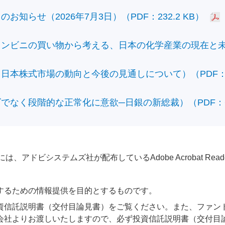
知らせ（2026年7月3日）（PDF：232.2 KB）
ビニの買い物から考える、日本の化学産業の現在と未来）（
本株式市場の動向と今後の見通しについて）（PDF：428
なく段階的な正常化に意欲─日銀の新総裁）（PDF：610
アドビシステムズ社が配布しているAdobe Acrobat Reader®が
するための情報提供を目的とするものです。
資信託説明書（交付目論見書）をご覧ください。また、ファン
会社よりお渡しいたしますので、必ず投資信託説明書（交付目