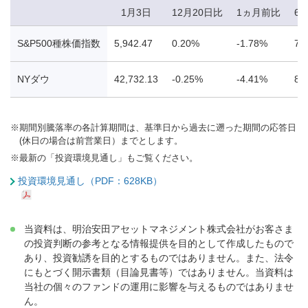
1月3日
12月20日比
1ヵ月前比
6
S&P500種株価指数
5,942.47
0.20%
-1.78%
7.
NYダウ
42,732.13
-0.25%
-4.41%
8.
※
期間別騰落率の各計算期間は、基準日から過去に遡った期間の応答日
(休日の場合は前営業日）までとします。
※
最新の「投資環境見通し」もご覧ください。
投資環境見通し（PDF：628KB）
当資料は、明治安田アセットマネジメント株式会社がお客さま
の投資判断の参考となる情報提供を目的として作成したもので
あり、投資勧誘を目的とするものではありません。また、法令
にもとづく開示書類（目論見書等）ではありません。当資料は
当社の個々のファンドの運用に影響を与えるものではありませ
ん。