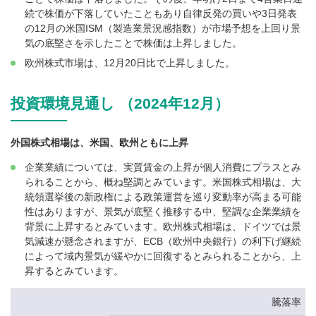
続で株価が下落していたこともあり自律反発の買いや3日発表
の12月の米国ISM（製造業景況感指数）が市場予想を上回り景
気の底堅さを示したことで株価は上昇しました。
欧州株式市場は、12月20日比で上昇しました。
投資環境見通し （2024年12月）
外国株式相場は、米国、欧州ともに上昇
企業業績については、実質賃金の上昇が個人消費にプラスとみ
られることから、概ね堅調とみています。米国株式相場は、大
統領選挙後の新政権による政策運営を巡り変動率が高まる可能
性はありますが、景気が底堅く推移する中、堅調な企業業績を
背景に上昇するとみています。欧州株式相場は、ドイツでは景
気減速が懸念されますが、ECB（欧州中央銀行）の利下げ継続
によって域内景気が緩やかに回復するとみられることから、上
昇するとみています。
騰落率