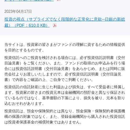
2023年04月17日
投資の視点（サプライズでなく段階的な正常化に意欲─日銀の新総
裁）（PDF：610.0 KB）
当サイトは、投資家の皆さまがファンドの理解に資するための情報提供
を目的とするものです。
投資信託へのご投資を検討される場合には、必ず投資信託説明書（交付
目論見書）をご覧ください。また、ファンドの取得のお申込みを行う場
合には投資信託説明書（交付目論見書）をあらかじめ、または同時に販
売会社よりお渡しいたしますので、必ず投資信託説明書（交付目論見
書）で内容をご確認の上、ご自身でご判断ください。
投資信託の信託財産に生じた利益および損失は、すべて受益者に帰属し
ます。投資家の皆さまの投資元本は金融機関の預貯金と異なり保証され
ているものではなく、基準価額の下落により、損失を被り、元本を割り
込むおそれがあります。
投資信託は、預金や保険契約とは異なり、預金保険・保険契約者保護機
構の保護の対象ではなく、また、登録金融機関から購入された投資信託
は投資者保護基金の補償対象ではありません。