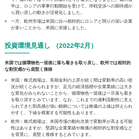
半は、ロシアの軍事行動開始を受けて、停戦交渉への期待感か
ら買い戻しの動きが活発化しました。
一方、欧州市場は米国に比べ相対的にロシアと関りの深い企業
が多いことから、米国に劣後しました。
投資環境見通し （2022年2月）
米国では循環物色一巡後に落ち着きを取り戻し、欧州では相対的
な割安感から底堅く推移
米国：株式相場は、長期金利の上昇が続く間は変動率の高い状
況が続くとみられますが、足元の経済指標や企業業績には大き
な変化がみられないことから、循環物色一巡後は一旦落ち着き
を取り戻すとみています。なお、これまでの過剰流動性に支え
られてきた割高感が強い銘柄については株価の上値は抑えられ
やすく、下値を模索する可能性もあります。
欧州：株式相場は、米国市場の動向次第で変動率が高まる可能
性はありますが、堅調な企業業績や株価の相対的な割安感など
を背景に、底堅く推移するとみています。