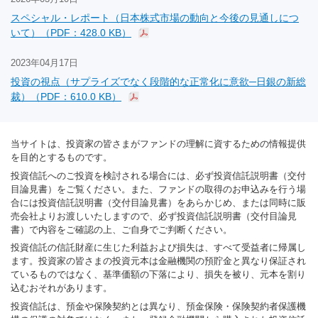
スペシャル・レポート（日本株式市場の動向と今後の見通しにつ
いて）（PDF：428.0 KB）
2023年04月17日
投資の視点（サプライズでなく段階的な正常化に意欲─日銀の新総
裁）（PDF：610.0 KB）
当サイトは、投資家の皆さまがファンドの理解に資するための情報提供
を目的とするものです。
投資信託へのご投資を検討される場合には、必ず投資信託説明書（交付
目論見書）をご覧ください。また、ファンドの取得のお申込みを行う場
合には投資信託説明書（交付目論見書）をあらかじめ、または同時に販
売会社よりお渡しいたしますので、必ず投資信託説明書（交付目論見
書）で内容をご確認の上、ご自身でご判断ください。
投資信託の信託財産に生じた利益および損失は、すべて受益者に帰属し
ます。投資家の皆さまの投資元本は金融機関の預貯金と異なり保証され
ているものではなく、基準価額の下落により、損失を被り、元本を割り
込むおそれがあります。
投資信託は、預金や保険契約とは異なり、預金保険・保険契約者保護機