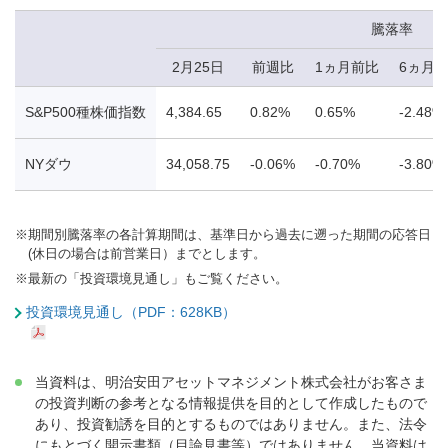
騰落率
2月25日
前週比
1ヵ月前比
6ヵ月
S&P500種株価指数
4,384.65
0.82%
0.65%
-2.48%
NYダウ
34,058.75
-0.06%
-0.70%
-3.80%
※
期間別騰落率の各計算期間は、基準日から過去に遡った期間の応答日
(休日の場合は前営業日）までとします。
※
最新の「投資環境見通し」もご覧ください。
投資環境見通し（PDF：628KB）
当資料は、明治安田アセットマネジメント株式会社がお客さま
の投資判断の参考となる情報提供を目的として作成したもので
あり、投資勧誘を目的とするものではありません。また、法令
にもとづく開示書類（目論見書等）ではありません。当資料は