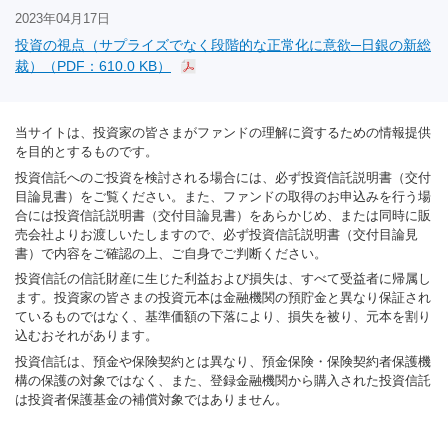
2023年04月17日
投資の視点（サプライズでなく段階的な正常化に意欲─日銀の新総
裁）（PDF：610.0 KB）
当サイトは、投資家の皆さまがファンドの理解に資するための情報提供
を目的とするものです。
投資信託へのご投資を検討される場合には、必ず投資信託説明書（交付
目論見書）をご覧ください。また、ファンドの取得のお申込みを行う場
合には投資信託説明書（交付目論見書）をあらかじめ、または同時に販
売会社よりお渡しいたしますので、必ず投資信託説明書（交付目論見
書）で内容をご確認の上、ご自身でご判断ください。
投資信託の信託財産に生じた利益および損失は、すべて受益者に帰属し
ます。投資家の皆さまの投資元本は金融機関の預貯金と異なり保証され
ているものではなく、基準価額の下落により、損失を被り、元本を割り
込むおそれがあります。
投資信託は、預金や保険契約とは異なり、預金保険・保険契約者保護機
構の保護の対象ではなく、また、登録金融機関から購入された投資信託
は投資者保護基金の補償対象ではありません。