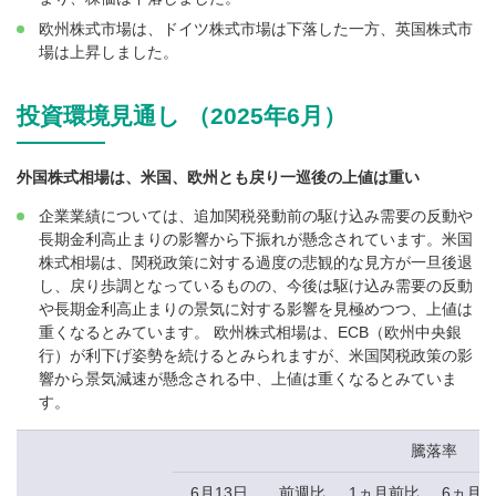
欧州株式市場は、ドイツ株式市場は下落した一方、英国株式市
場は上昇しました。
投資環境見通し （2025年6月）
外国株式相場は、米国、欧州とも戻り一巡後の上値は重い
企業業績については、追加関税発動前の駆け込み需要の反動や
長期金利高止まりの影響から下振れが懸念されています。米国
株式相場は、関税政策に対する過度の悲観的な見方が一旦後退
し、戻り歩調となっているものの、今後は駆け込み需要の反動
や長期金利高止まりの景気に対する影響を見極めつつ、上値は
重くなるとみています。 欧州株式相場は、ECB（欧州中央銀
行）が利下げ姿勢を続けるとみられますが、米国関税政策の影
響から景気減速が懸念される中、上値は重くなるとみていま
す。
騰落率
6月13日
前週比
1ヵ月前比
6ヵ月