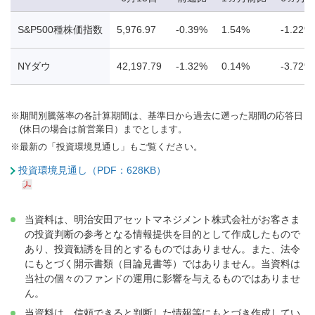
S&P500種株価指数
5,976.97
-0.39%
1.54%
-1.22%
NYダウ
42,197.79
-1.32%
0.14%
-3.72%
※
期間別騰落率の各計算期間は、基準日から過去に遡った期間の応答日
(休日の場合は前営業日）までとします。
※
最新の「投資環境見通し」もご覧ください。
投資環境見通し（PDF：628KB）
当資料は、明治安田アセットマネジメント株式会社がお客さま
の投資判断の参考となる情報提供を目的として作成したもので
あり、投資勧誘を目的とするものではありません。また、法令
にもとづく開示書類（目論見書等）ではありません。当資料は
当社の個々のファンドの運用に影響を与えるものではありませ
ん。
当資料は、信頼できると判断した情報等にもとづき作成してい