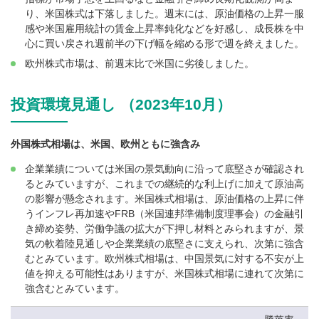
り、米国株式は下落しました。週末には、原油価格の上昇一服
感や米国雇用統計の賃金上昇率鈍化などを好感し、成長株を中
心に買い戻され週前半の下げ幅を縮める形で週を終えました。
欧州株式市場は、前週末比で米国に劣後しました。
投資環境見通し （2023年10月）
外国株式相場は、米国、欧州ともに強含み
企業業績については米国の景気動向に沿って底堅さが確認され
るとみていますが、これまでの継続的な利上げに加えて原油高
の影響が懸念されます。米国株式相場は、原油価格の上昇に伴
うインフレ再加速やFRB（米国連邦準備制度理事会）の金融引
き締め姿勢、労働争議の拡大が下押し材料とみられますが、景
気の軟着陸見通しや企業業績の底堅さに支えられ、次第に強含
むとみています。欧州株式相場は、中国景気に対する不安が上
値を抑える可能性はありますが、米国株式相場に連れて次第に
強含むとみています。