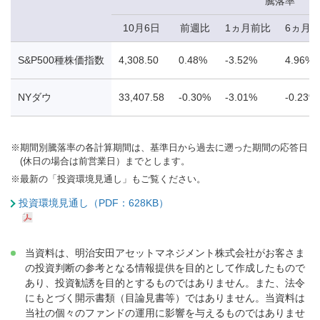
騰落率
10月6日
前週比
1ヵ月前比
6ヵ月
S&P500種株価指数
4,308.50
0.48%
-3.52%
4.96%
NYダウ
33,407.58
-0.30%
-3.01%
-0.23%
※
期間別騰落率の各計算期間は、基準日から過去に遡った期間の応答日
(休日の場合は前営業日）までとします。
※
最新の「投資環境見通し」もご覧ください。
投資環境見通し（PDF：628KB）
当資料は、明治安田アセットマネジメント株式会社がお客さま
の投資判断の参考となる情報提供を目的として作成したもので
あり、投資勧誘を目的とするものではありません。また、法令
にもとづく開示書類（目論見書等）ではありません。当資料は
当社の個々のファンドの運用に影響を与えるものではありませ