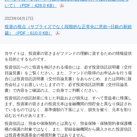
いて）（PDF：428.0 KB）
2023年04月17日
投資の視点（サプライズでなく段階的な正常化に意欲─日銀の新総
裁）（PDF：610.0 KB）
当サイトは、投資家の皆さまがファンドの理解に資するための情報提供
を目的とするものです。
投資信託へのご投資を検討される場合には、必ず投資信託説明書（交付
目論見書）をご覧ください。また、ファンドの取得のお申込みを行う場
合には投資信託説明書（交付目論見書）をあらかじめ、または同時に販
売会社よりお渡しいたしますので、必ず投資信託説明書（交付目論見
書）で内容をご確認の上、ご自身でご判断ください。
投資信託の信託財産に生じた利益および損失は、すべて受益者に帰属し
ます。投資家の皆さまの投資元本は金融機関の預貯金と異なり保証され
ているものではなく、基準価額の下落により、損失を被り、元本を割り
込むおそれがあります。
投資信託は、預金や保険契約とは異なり、預金保険・保険契約者保護機
構の保護の対象ではなく、また、登録金融機関から購入された投資信託
は投資者保護基金の補償対象ではありません。