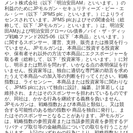
メント株式会社（以下「明治安田AM」といいます。）の
利益のためにJPモルガン・セキュリティーズ・ピー・エ
ル・シー（以下「JPMS plc」といいます。）によりライ
センスされています。JPMS plcおよびその関連会社（総
称して、以下「JPモルガン」といいます。）は、明治安
田AMおよび明治安田グローバル債券／バイ・ザ・ディッ
プ戦略ファンド2025-06（以下「本商品」といいます。）
に関するスポンサー、運営、支持、販売または推奨を行っ
ていません。JPモルガンは、本商品に投資する投資家
や、保有者それ以外の方法で本商品にエクスポージャーを
取る者（総称して、以下「投資家等」といいます。）に対
し、明示または黙示を問わず、いかなる点の表明保証を行
いません。投資家等は、独自に適切な専門家の助言を求め
たうえで本商品への加入等の判断を行ってください。戦略
指数は、ライセンシー、本商品または投資家等に関わりな
く、JPMS plcにおいて独自に設計、編纂、計算若しくは
維持され、またはそのスポンサーを担われているものです
が、同社は、かかる行為を継続する義務を負いません。
JPモルガンは、戦略指数および本商品と類似し、又は競
合する可能性のある他の指数や 商品を独自に発行し、ま
たはそのスポンサーとなることがあります。JPモルガン
は、戦略指数の参照資産または当該参照資産を参照するデ
リバティブ取引等の金融商品についての取引を行うことが
あります。上記のいずれかの行為により、戦略指数および