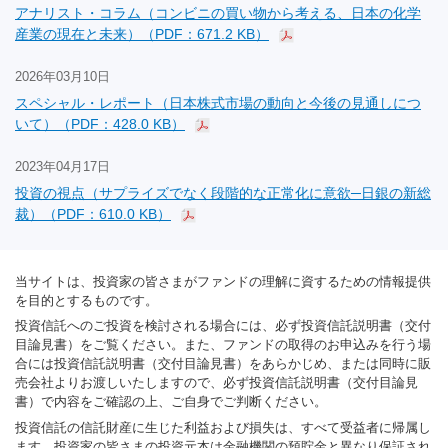
アナリスト・コラム（コンビニの買い物から考える、日本の化学
産業の現在と未来）（PDF：671.2 KB）
2026年03月10日
スペシャル・レポート（日本株式市場の動向と今後の見通しにつ
いて）（PDF：428.0 KB）
2023年04月17日
投資の視点（サプライズでなく段階的な正常化に意欲─日銀の新総
裁）（PDF：610.0 KB）
当サイトは、投資家の皆さまがファンドの理解に資するための情報提供
を目的とするものです。
投資信託へのご投資を検討される場合には、必ず投資信託説明書（交付
目論見書）をご覧ください。また、ファンドの取得のお申込みを行う場
合には投資信託説明書（交付目論見書）をあらかじめ、または同時に販
売会社よりお渡しいたしますので、必ず投資信託説明書（交付目論見
書）で内容をご確認の上、ご自身でご判断ください。
投資信託の信託財産に生じた利益および損失は、すべて受益者に帰属し
ます。投資家の皆さまの投資元本は金融機関の預貯金と異なり保証され