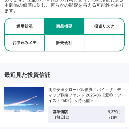
本商品の価値に対し、何らかの影響を与える可能性があり
ます。
運用状況
商品概要
投資リスク
お申込みメモ
販売会社
最近見た投資信託
明治安田グローバル債券／バイ・ザ・デ
ィップ戦略ファンド 2025-06【愛称：ツ
イスト2506】＜特化型＞
基準価額
9,379
円
（前日比）
（13円）