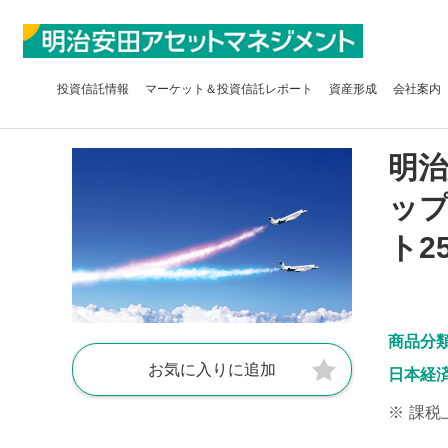
投資信託
情報
マーケット＆
投資信託レポート
資産形成
会社案内
明
ップ
ト2
商品分
お気に入りに追加
日本経
※
課税