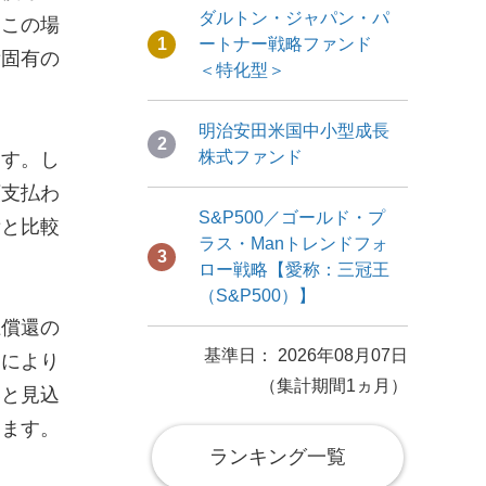
ダルトン・ジャパン・パ
。この場
1
ートナー戦略ファンド
債固有の
＜特化型＞
明治安田米国中小型成長
2
株式ファンド
ます。し
額支払わ
S&P500／ゴールド・プ
債と比較
ラス・Manトレンドフォ
3
ロー戦略【愛称：三冠王
（S&P500）】
上償還の
基準日： 2026年08月07日
因により
（集計期間1ヵ月）
いと見込
ります。
ランキング一覧