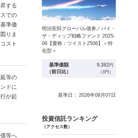
上昇する
ースでの
の基準価
明治安田グローバル債券／バイ・
を図りま
ザ・ディップ戦略ファンド 2025-
06【愛称：ツイスト2506】＜特
うコスト
化型＞
基準価額
9,382
円
（前日比）
（3円）
遅延等の
ァンドに
基準日： 2026年08月07日
履行が起
投資信託ランキング
（アクセス数）
社債等へ