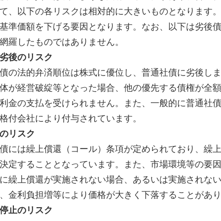
て、以下の各リスクは相対的に大きいものとなります
基準価額を下げる要因となります。なお、以下は劣後
網羅したものではありません。
劣後のリスク
債の法的弁済順位は株式に優位し、普通社債に劣後し
体が経営破綻等となった場合、他の優先する債権が全
利金の支払を受けられません。また、一般的に普通社
格付会社により付与されています。
のリスク
債には繰上償還（コール）条項が定められており、繰
決定することとなっています。また、市場環境等の要
に繰上償還が実施されない場合、あるいは実施されな
、金利負担増等により価格が大きく下落することがあ
停止のリスク