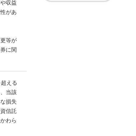
況や収益
能性があ
変更等が
証券に関
を超える
り、当該
きな損失
投資信託
かかわら