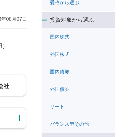
愛称から選ぶ
26年08月07日
投資対象から選ぶ
国内株式
円）
外国株式
国内債券
会社
外国債券
リート
バランス型その他