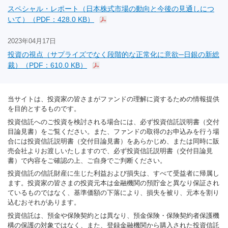
スペシャル・レポート（日本株式市場の動向と今後の見通しにつ
いて）（PDF：428.0 KB）
2023年04月17日
投資の視点（サプライズでなく段階的な正常化に意欲─日銀の新総
裁）（PDF：610.0 KB）
当サイトは、投資家の皆さまがファンドの理解に資するための情報提供
を目的とするものです。
投資信託へのご投資を検討される場合には、必ず投資信託説明書（交付
目論見書）をご覧ください。また、ファンドの取得のお申込みを行う場
合には投資信託説明書（交付目論見書）をあらかじめ、または同時に販
売会社よりお渡しいたしますので、必ず投資信託説明書（交付目論見
書）で内容をご確認の上、ご自身でご判断ください。
投資信託の信託財産に生じた利益および損失は、すべて受益者に帰属し
ます。投資家の皆さまの投資元本は金融機関の預貯金と異なり保証され
ているものではなく、基準価額の下落により、損失を被り、元本を割り
込むおそれがあります。
投資信託は、預金や保険契約とは異なり、預金保険・保険契約者保護機
構の保護の対象ではなく、また、登録金融機関から購入された投資信託