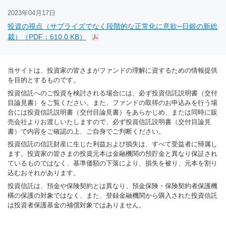
2023年04月17日
投資の視点（サプライズでなく段階的な正常化に意欲─日銀の新総
裁）（PDF：610.0 KB）
当サイトは、投資家の皆さまがファンドの理解に資するための情報提供
を目的とするものです。
投資信託へのご投資を検討される場合には、必ず投資信託説明書（交付
目論見書）をご覧ください。また、ファンドの取得のお申込みを行う場
合には投資信託説明書（交付目論見書）をあらかじめ、または同時に販
売会社よりお渡しいたしますので、必ず投資信託説明書（交付目論見
書）で内容をご確認の上、ご自身でご判断ください。
投資信託の信託財産に生じた利益および損失は、すべて受益者に帰属し
ます。投資家の皆さまの投資元本は金融機関の預貯金と異なり保証され
ているものではなく、基準価額の下落により、損失を被り、元本を割り
込むおそれがあります。
投資信託は、預金や保険契約とは異なり、預金保険・保険契約者保護機
構の保護の対象ではなく、また、登録金融機関から購入された投資信託
は投資者保護基金の補償対象ではありません。