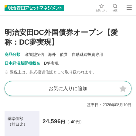
お気に入り
検索
明治安田DC外国債券オープン【愛
称：DC夢実現】
商品分類
追加型投信｜海外｜債券 自動継続投資専用
日本経済新聞掲載名
D夢実現
※
課税上は、株式投資信託として取り扱われます。
お気に入りに追加
基準日
2026年08月10日
基準価額
24,596
円
（-40円）
（前日比）