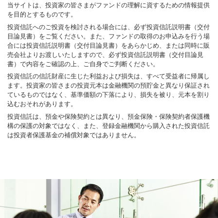
当サイトは、投資家の皆さまがファンドの理解に資するための情報提供
を目的とするものです。
投資信託へのご投資を検討される場合には、必ず投資信託説明書（交付
目論見書）をご覧ください。また、ファンドの取得のお申込みを行う場
合には投資信託説明書（交付目論見書）をあらかじめ、または同時に販
売会社よりお渡しいたしますので、必ず投資信託説明書（交付目論見
書）で内容をご確認の上、ご自身でご判断ください。
投資信託の信託財産に生じた利益および損失は、すべて受益者に帰属し
ます。投資家の皆さまの投資元本は金融機関の預貯金と異なり保証され
ているものではなく、基準価額の下落により、損失を被り、元本を割り
込むおそれがあります。
投資信託は、預金や保険契約とは異なり、預金保険・保険契約者保護機
構の保護の対象ではなく、また、登録金融機関から購入された投資信託
は投資者保護基金の補償対象ではありません。