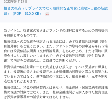
2023年04月17日
投資の視点（サプライズでなく段階的な正常化に意欲─日銀の新総
裁）（PDF：610.0 KB）
当サイトは、投資家の皆さまがファンドの理解に資するための情報提供
を目的とするものです。
投資信託へのご投資を検討される場合には、必ず投資信託説明書（交付
目論見書）をご覧ください。また、ファンドの取得のお申込みを行う場
合には投資信託説明書（交付目論見書）をあらかじめ、または同時に販
売会社よりお渡しいたしますので、必ず投資信託説明書（交付目論見
書）で内容をご確認の上、ご自身でご判断ください。
投資信託の信託財産に生じた利益および損失は、すべて受益者に帰属し
ます。投資家の皆さまの投資元本は金融機関の預貯金と異なり保証され
ているものではなく、基準価額の下落により、損失を被り、元本を割り
込むおそれがあります。
投資信託は、預金や保険契約とは異なり、預金保険・保険契約者保護機
構の保護の対象ではなく、また、登録金融機関から購入された投資信託
は投資者保護基金の補償対象ではありません。