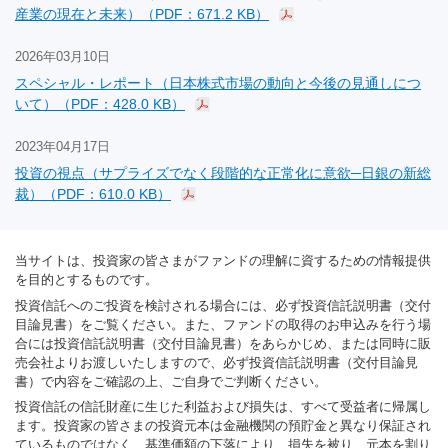
産業の現在と未来）（PDF：671.2 KB）
2026年03月10日
スペシャル・レポート（日本株式市場の動向と今後の見通しにつ
いて）（PDF：428.0 KB）
2023年04月17日
投資の視点（サプライズでなく段階的な正常化に意欲─日銀の新総
裁）（PDF：610.0 KB）
当サイトは、投資家の皆さまがファンドの理解に資するための情報提供
を目的とするものです。
投資信託へのご投資を検討される場合には、必ず投資信託説明書（交付
目論見書）をご覧ください。また、ファンドの取得のお申込みを行う場
合には投資信託説明書（交付目論見書）をあらかじめ、または同時に販
売会社よりお渡しいたしますので、必ず投資信託説明書（交付目論見
書）で内容をご確認の上、ご自身でご判断ください。
投資信託の信託財産に生じた利益および損失は、すべて受益者に帰属し
ます。投資家の皆さまの投資元本は金融機関の預貯金と異なり保証され
ているものではなく、基準価額の下落により、損失を被り、元本を割り