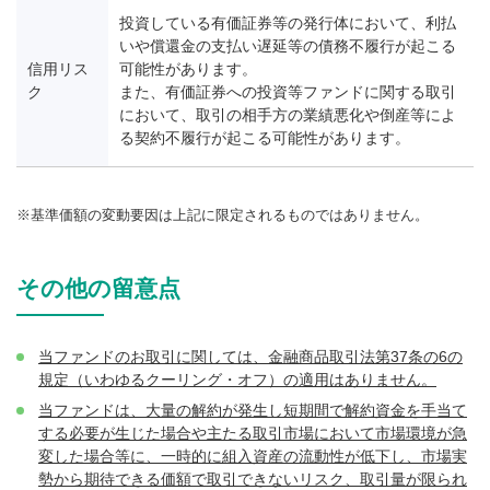
投資している有価証券等の発行体において、利払
いや償還金の支払い遅延等の債務不履行が起こる
信用リス
可能性があります。
ク
また、有価証券への投資等ファンドに関する取引
において、取引の相手方の業績悪化や倒産等によ
る契約不履行が起こる可能性があります。
基準価額の変動要因は上記に限定されるものではありません。
その他の留意点
当ファンドのお取引に関しては、金融商品取引法第37条の6の
規定（いわゆるクーリング・オフ）の適用はありません。
当ファンドは、大量の解約が発生し短期間で解約資金を手当て
する必要が生じた場合や主たる取引市場において市場環境が急
変した場合等に、一時的に組入資産の流動性が低下し、市場実
勢から期待できる価額で取引できないリスク、取引量が限られ