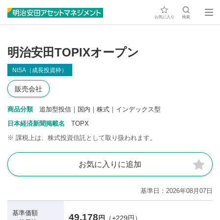
お気に入り
検索
明治安田TOPIXオープン
NISA（成長投資枠）
販売会社
商品分類
追加型投信｜国内｜株式｜インデックス型
日本経済新聞掲載名
TOPX
※
課税上は、株式投資信託として取り扱われます。
お気に入りに追加
基準日
2026年08月07日
基準価額
49,178
円
（+229円）