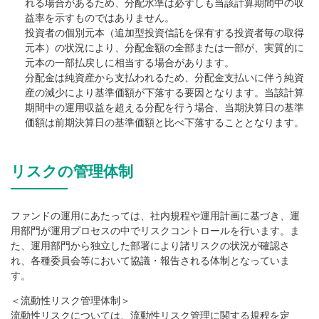
れる場合があるため、分配水準は必ずしも当該計算期間中の収
益率を示すものではありません。
投資者の個別元本（追加型投資信託を保有する投資者毎の取得
元本）の状況により、分配金額の全部または一部が、実質的に
元本の一部払戻しに相当する場合があります。
分配金は純資産から支払われるため、分配金支払いに伴う純資
産の減少により基準価額が下落する要因となります。当該計算
期間中の運用収益を超える分配を行う場合、当期決算日の基準
価額は前期決算日の基準価額と比べ下落することとなります。
リスクの管理体制
ファンドの運用にあたっては、社内規程や運用計画に基づき、運
用部門が運用プロセスの中でリスクコントロールを行います。ま
た、運用部門から独立した部署により諸リスクの状況が確認さ
れ、各種委員会等において協議・報告される体制となっていま
す。
＜流動性リスク管理体制＞
流動性リスクについては、流動性リスク管理に関する規程を定