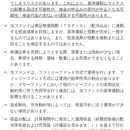
てしまうリスクがあります。これにより、基準価額にマイナス
の影響を及ぼす可能性や、換金の申込みの受付が中止となる可
能性、換金代金の支払いが遅延する可能性があります。
当ファンドは東証株価指数（ＴＯＰＩＸ）（配当込み）に連動
する投資成果を目指しますが、基準価額と指数が完全に一致す
るものではありません。また、投資成果が指数を連動または上
回ることを保証するものではありません。
有価証券を売買しようとする際、需要または供給が少ない場
合、希望する時期・価格・数量による売買ができなくなること
があります。
当ファンドは、ファミリーファンド方式で運用を行います。フ
ァミリーファンド方式には運用の効率性等の利点があります
が、マザーファンドにおいて他のベビーファンドの追加設定・
解約等に伴う売買等を行う場合には、当ファンドの基準価額は
影響を受けることがあります。
資金動向、市況動向等によっては、投資方針に沿う運用ができ
ない場合があります。
収益分配は、計算期間中に発生した運用収益（経費控除後の配
当等収益および売買益（評価益を含みます。））を超えて行わ