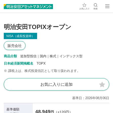
お気に入り
検索
明治安田TOPIXオープン
NISA（成長投資枠）
販売会社
商品分類
追加型投信｜国内｜株式｜インデックス型
日本経済新聞掲載名
TOPX
※
課税上は、株式投資信託として取り扱われます。
お気に入りに追加
基準日
2026年08月06日
基準価額
48,949
円
（+120円）