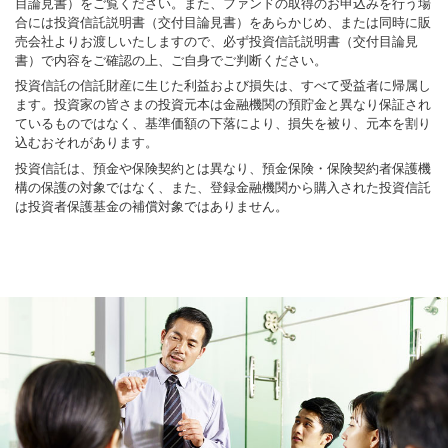
目論見書）をご覧ください。また、ファンドの取得のお申込みを行う場
合には投資信託説明書（交付目論見書）をあらかじめ、または同時に販
売会社よりお渡しいたしますので、必ず投資信託説明書（交付目論見
書）で内容をご確認の上、ご自身でご判断ください。
投資信託の信託財産に生じた利益および損失は、すべて受益者に帰属し
ます。投資家の皆さまの投資元本は金融機関の預貯金と異なり保証され
ているものではなく、基準価額の下落により、損失を被り、元本を割り
込むおそれがあります。
投資信託は、預金や保険契約とは異なり、預金保険・保険契約者保護機
構の保護の対象ではなく、また、登録金融機関から購入された投資信託
は投資者保護基金の補償対象ではありません。