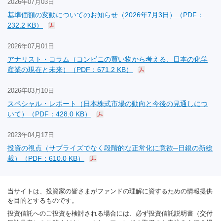
2026年07月03日
基準価額の変動についてのお知らせ（2026年7月3日）（PDF：
232.2 KB）
2026年07月01日
アナリスト・コラム（コンビニの買い物から考える、日本の化学
産業の現在と未来）（PDF：671.2 KB）
2026年03月10日
スペシャル・レポート（日本株式市場の動向と今後の見通しにつ
いて）（PDF：428.0 KB）
2023年04月17日
投資の視点（サプライズでなく段階的な正常化に意欲─日銀の新総
裁）（PDF：610.0 KB）
当サイトは、投資家の皆さまがファンドの理解に資するための情報提供
を目的とするものです。
投資信託へのご投資を検討される場合には、必ず投資信託説明書（交付