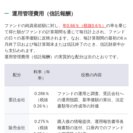
運用管理費用（信託報酬）
ファンドの純資産総額に対し、
年0.66％（税抜0.6％）
の率を乗じ
て得た額がファンドの計算期間を通じて毎日計上され、ファンド
の日々の基準価額に反映されます。なお、毎計算期間の最初の6ヵ
月終了日および毎計算期末または信託終了のとき、信託財産中か
ら支払われます。
運用管理費用（信託報酬）の実質的な配分は次のとおりです。
料率（年
配分
役務の内容
率）
0.286％
ファンドの運用と調査、受託会社へ
委託会社
（税抜
の運用指図、基準価額の算出、法定
0.26％）
書類等の作成等の対価
0.275％
購入後の情報提供、運用報告書等各
販売会社
（税抜
種書類の送付、口座内でのファンド