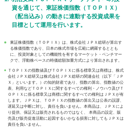
資を通じて、東証株価指数（ＴＯＰＩＸ）
（配当込み）の動きに連動する投資成果を
目標として運用を行います。
東証株価指数（ＴＯＰＩＸ）は、株式会社ＪＰＸ総研が算出す
る株価指数であり、⽇本の株式市場を広範に網羅するととも
に、投資対象としての機能性を有するマーケット・ベンチマー
クで、浮動株ベースの時価総額加重⽅式により算出されます。
ＴＯＰＩＸの指数値及びＴＯＰＩＸに係る標章⼜は商標は、株式
会社ＪＰＸ総研⼜は株式会社ＪＰＸ総研の関連会社（以下「ＪＰ
Ｘ」といいます。）の知的財産であり、指数の算出、指数値の公
表、利⽤などＴＯＰＩＸに関するすべての権利・ノウハウ及びＴ
ＯＰＩＸに係る標章⼜は商標に関するすべての権利はＪＰＸが有
します。ＪＰＸは、ＴＯＰＩＸの指数値の算出⼜は公表の誤謬、
遅延⼜は中断に対し、責任を負いません。本商品は、ＪＰＸによ
り提供、保証⼜は販売されるものではなく、 本商品の設定、販
売及び販売促進活動に起因するいかなる損害に対してもＪＰＸは
責任を負いません。