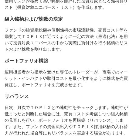
信用リスクが極めて高い銘柄を除外した投資対象となる銘柄群リ
スト（投資対象ユニバース・リスト）を作成します。
組入銘柄および株数の決定
ファンドの純資産総額や個別銘柄の市場流動性、売買コスト等を
勘案してＴＯＰＩＸに近づくように一定の方法（最適化法）を用
いて投資対象ユニバースの中から実際に買付けを行う銘柄のリス
トおよび株数を割り出します。
ポートフォリオ構築
運用担当者から指示を受けた専任のトレーダーが、市場でのマー
ケット・インパクトや取引コストを最小化するように株式を売買
発注し、ポートフォリオを完成させます。
リバランス
日次、月次でＴＯＰＩＸとの連動性をチェックします。連動性が
低まったと判断した場合には、売買コストを考慮しつつ組入銘柄
の見直しを行い、ポートフォリオを再構築（リバランス）しま
す。また、ファンドの資金流出入やＴＯＰＩＸ採用銘柄の入れ替
えが行われた場合等にもリバランスを実施する場合があります。