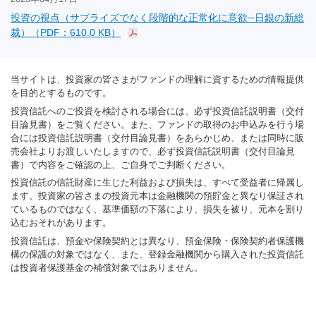
投資の視点（サプライズでなく段階的な正常化に意欲─日銀の新総
裁）（PDF：610.0 KB）
当サイトは、投資家の皆さまがファンドの理解に資するための情報提供
を目的とするものです。
投資信託へのご投資を検討される場合には、必ず投資信託説明書（交付
目論見書）をご覧ください。また、ファンドの取得のお申込みを行う場
合には投資信託説明書（交付目論見書）をあらかじめ、または同時に販
売会社よりお渡しいたしますので、必ず投資信託説明書（交付目論見
書）で内容をご確認の上、ご自身でご判断ください。
投資信託の信託財産に生じた利益および損失は、すべて受益者に帰属し
ます。投資家の皆さまの投資元本は金融機関の預貯金と異なり保証され
ているものではなく、基準価額の下落により、損失を被り、元本を割り
込むおそれがあります。
投資信託は、預金や保険契約とは異なり、預金保険・保険契約者保護機
構の保護の対象ではなく、また、登録金融機関から購入された投資信託
は投資者保護基金の補償対象ではありません。