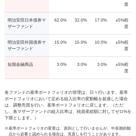
度
明治安田日本債券マ
62.0%
32.0%
17.0%
±5%程
ザーファンド
度
明治安田外国債券マ
15.0%
15.0%
10.0%
±5%程
ザーファンド
度
短期金融商品
3.0%
3.0%
3.0%
±5%程
度
各ファンドの基準ポートフォリオの管理は、日々行います。基準
ポートフォリオにおいて定める組入比率の変動幅を超過した場合
は、調整売買を行い、基準ポートフォリオに戻します。（ただ
し、各マザーファンドの組入比率は、純資産総額に対してゼロ%を
下限とします。）
基準ポートフォリオの変更は、原則として行いませんが、中長期的観
点から必要と認められる場合は、見直しを行うことがあります。