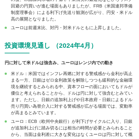
回避の円買いが進む場面もありましたが、FRB（米国連邦準備
制度理事会）による利下げ先送り観測が広がり、円安・米ドル
高の展開となりました。
ユーロは前週末比、対円・対米ドルともに上昇しました。
投資環境見通し （2024年4月）
円に対して米ドルは強含み、ユーロはレンジ内での動き
米ドル：米国ではインフレ再燃に対する警戒感から金利が高止
まる一方、日銀はゼロ金利政策を解除しつつも緩和的な金融環
境を継続するとみられる中、資本フローの面においてもドルが
優位と考えられることから、ドルは円に対して強含むとみてい
ます。ただし、日銀の追加利上げや日本政府・日銀によるドル
売り円買い為替介入に対する警戒感が広がる場面では、変動率
が高まるとみています。
ユーロ：ECB（欧州中央銀行）が利下げサイクルに入り、日銀
が追加利上げに踏み切るには相当の時間が必要とみられること
から、当面は金利差に大きな変化はなくユーロは円に対して概