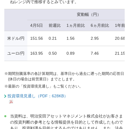
ねレンジ内で推移するとみています。
変動幅（円）
4月5日
前週比
1ヵ月前比
6ヵ月前比
1年前
米ドル/円
151.56
0.21
1.56
2.95
20.68
ユーロ/円
163.95
0.50
0.89
7.46
21.15
※
期間別騰落率の各計算期間は、基準日から過去に遡った期間の応答日
(休日の場合は前営業日）までとします。
※
最新の「投資環境見通し」もご覧ください。
投資環境見通し（PDF：628KB）
当資料は、明治安田アセットマネジメント株式会社がお客さま
の投資判断の参考となる情報提供を目的として作成したもので
あり、投資勧誘を目的とするものではありません。また、法令