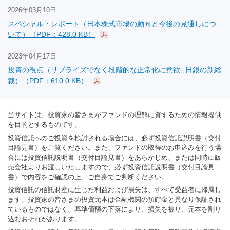
2026年03月10日
スペシャル・レポート（日本株式市場の動向と今後の見通しにつ
いて）（PDF：428.0 KB）
2023年04月17日
投資の視点（サプライズでなく段階的な正常化に意欲─日銀の新総
裁）（PDF：610.0 KB）
当サイトは、投資家の皆さまがファンドの理解に資するための情報提供
を目的とするものです。
投資信託へのご投資を検討される場合には、必ず投資信託説明書（交付
目論見書）をご覧ください。また、ファンドの取得のお申込みを行う場
合には投資信託説明書（交付目論見書）をあらかじめ、または同時に販
売会社よりお渡しいたしますので、必ず投資信託説明書（交付目論見
書）で内容をご確認の上、ご自身でご判断ください。
投資信託の信託財産に生じた利益および損失は、すべて受益者に帰属し
ます。投資家の皆さまの投資元本は金融機関の預貯金と異なり保証され
ているものではなく、基準価額の下落により、損失を被り、元本を割り
込むおそれがあります。