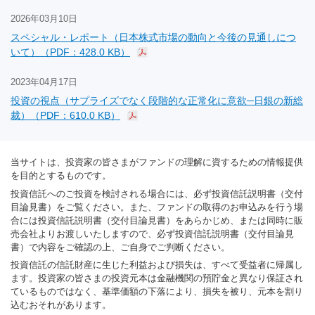
2026年03月10日
スペシャル・レポート（日本株式市場の動向と今後の見通しにつ
いて）（PDF：428.0 KB）
2023年04月17日
投資の視点（サプライズでなく段階的な正常化に意欲─日銀の新総
裁）（PDF：610.0 KB）
当サイトは、投資家の皆さまがファンドの理解に資するための情報提供
を目的とするものです。
投資信託へのご投資を検討される場合には、必ず投資信託説明書（交付
目論見書）をご覧ください。また、ファンドの取得のお申込みを行う場
合には投資信託説明書（交付目論見書）をあらかじめ、または同時に販
売会社よりお渡しいたしますので、必ず投資信託説明書（交付目論見
書）で内容をご確認の上、ご自身でご判断ください。
投資信託の信託財産に生じた利益および損失は、すべて受益者に帰属し
ます。投資家の皆さまの投資元本は金融機関の預貯金と異なり保証され
ているものではなく、基準価額の下落により、損失を被り、元本を割り
込むおそれがあります。