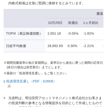
内株式相場は次第に堅調に推移するとみています。
騰落率
10月29日
前週比
1ヵ月前比
6
TOPIX（東証株価指数）
2,001.18
-0.05%
-1.82%
5.
日経平均株価
28,892.69
0.30%
-2.21%
0.
※
期間別騰落率の各計算期間は、基準日から過去に遡った期間の応答日
(休日の場合は前営業日）までとします。
※
最新の「投資環境見通し」もご覧ください。
投資環境見通し（PDF：628KB）
当資料は、明治安田アセットマネジメント株式会社がお客さま
の投資判断の参考となる情報提供を目的として作成したもので