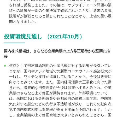
を好感し反発しました。その後は、サプライチェーン問題の業
績への影響が一部の企業決算で確認されたことや、週末の衆議
院選挙が接戦となると報じられたことなどから、上値の重い展
開となりました。
投資環境見通し （2021年10月）
国内株式相場は、さらなる企業業績の上方修正期待から堅調に推
移
依然として部材供給制約の生産活動に対する影響が長引いてい
ますが、国内やアジア地域での新型コロナウイルス感染拡大が
一服し、ワクチン接種が進展していることから、今後は改善に
向かうとみています。また、国内経済活動の正常化に向けた動
きから、潜在的な消費需要が今後は顕在化するとみられ、企業
業績のさらなる上方修正が期待されます。外部環境について
は、米国における金融政策や連邦政府の債務上限問題、中国景
気に対する懸念などの先行き不透明感が残り、これらの動向次
第で国内株式相場は変動率が高まる場面も予想されます。しか
し、企業業績の上方修正余地は大きいとみられることから、国