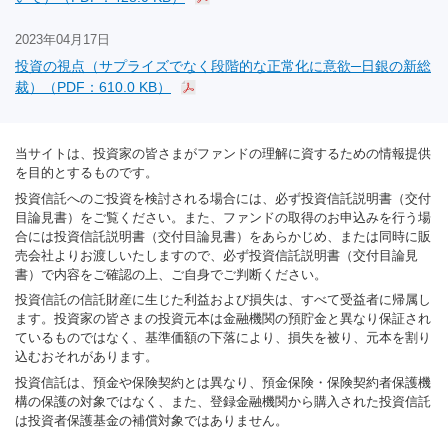
2023年04月17日
投資の視点（サプライズでなく段階的な正常化に意欲─日銀の新総
裁）（PDF：610.0 KB）
当サイトは、投資家の皆さまがファンドの理解に資するための情報提供
を目的とするものです。
投資信託へのご投資を検討される場合には、必ず投資信託説明書（交付
目論見書）をご覧ください。また、ファンドの取得のお申込みを行う場
合には投資信託説明書（交付目論見書）をあらかじめ、または同時に販
売会社よりお渡しいたしますので、必ず投資信託説明書（交付目論見
書）で内容をご確認の上、ご自身でご判断ください。
投資信託の信託財産に生じた利益および損失は、すべて受益者に帰属し
ます。投資家の皆さまの投資元本は金融機関の預貯金と異なり保証され
ているものではなく、基準価額の下落により、損失を被り、元本を割り
込むおそれがあります。
投資信託は、預金や保険契約とは異なり、預金保険・保険契約者保護機
構の保護の対象ではなく、また、登録金融機関から購入された投資信託
は投資者保護基金の補償対象ではありません。