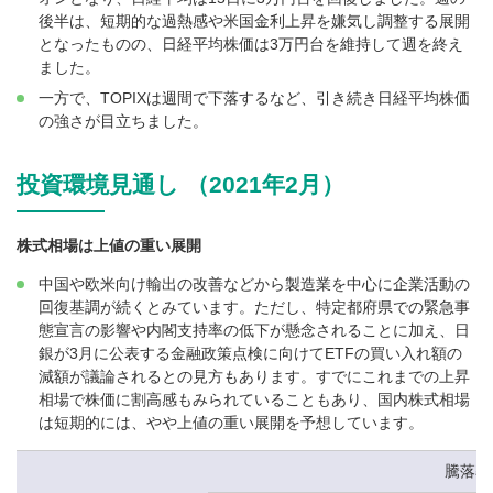
後半は、短期的な過熱感や米国金利上昇を嫌気し調整する展開
となったものの、日経平均株価は3万円台を維持して週を終え
ました。
一方で、TOPIXは週間で下落するなど、引き続き日経平均株価
の強さが目立ちました。
投資環境見通し （2021年2月）
株式相場は上値の重い展開
中国や欧米向け輸出の改善などから製造業を中心に企業活動の
回復基調が続くとみています。ただし、特定都府県での緊急事
態宣言の影響や内閣支持率の低下が懸念されることに加え、日
銀が3月に公表する金融政策点検に向けてETFの買い入れ額の
減額が議論されるとの見方もあります。すでにこれまでの上昇
相場で株価に割高感もみられていることもあり、国内株式相場
は短期的には、やや上値の重い展開を予想しています。
騰落率