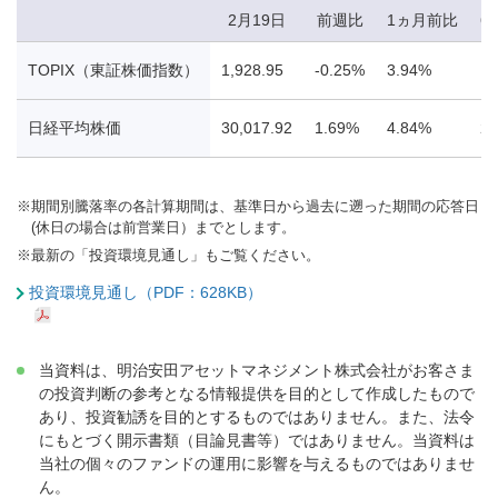
2月19日
前週比
1ヵ月前比
6
TOPIX（東証株価指数）
1,928.95
-0.25%
3.94%
19
日経平均株価
30,017.92
1.69%
4.84%
29
※
期間別騰落率の各計算期間は、基準日から過去に遡った期間の応答日
(休日の場合は前営業日）までとします。
※
最新の「投資環境見通し」もご覧ください。
投資環境見通し（PDF：628KB）
当資料は、明治安田アセットマネジメント株式会社がお客さま
の投資判断の参考となる情報提供を目的として作成したもので
あり、投資勧誘を目的とするものではありません。また、法令
にもとづく開示書類（目論見書等）ではありません。当資料は
当社の個々のファンドの運用に影響を与えるものではありませ
ん。