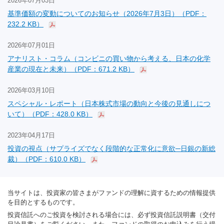
2026年07月03日
基準価額の変動についてのお知らせ（2026年7月3日）（PDF：
232.2 KB）
2026年07月01日
アナリスト・コラム（コンビニの買い物から考える、日本の化学
産業の現在と未来）（PDF：671.2 KB）
2026年03月10日
スペシャル・レポート（日本株式市場の動向と今後の見通しにつ
いて）（PDF：428.0 KB）
2023年04月17日
投資の視点（サプライズでなく段階的な正常化に意欲─日銀の新総
裁）（PDF：610.0 KB）
当サイトは、投資家の皆さまがファンドの理解に資するための情報提供
を目的とするものです。
投資信託へのご投資を検討される場合には、必ず投資信託説明書（交付