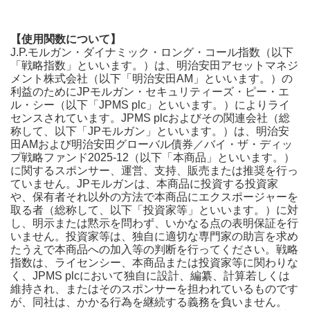
【使用関数について】
J.P.モルガン・ダイナミック・ロング・コール指数（以下
「戦略指数」といいます。）は、明治安田アセットマネジ
メント株式会社（以下「明治安田AM」といいます。）の
利益のためにJPモルガン・セキュリティーズ・ピー・エ
ル・シー（以下「JPMS plc」といいます。）によりライ
センスされています。JPMS plcおよびその関連会社（総
称して、以下「JPモルガン」といいます。）は、明治安
田AMおよび明治安田グローバル債券／バイ・ザ・ディッ
プ戦略ファンド2025-12（以下「本商品」といいます。）
に関するスポンサー、運営、支持、販売または推奨を行っ
ていません。JPモルガンは、本商品に投資する投資家
や、保有者それ以外の方法で本商品にエクスポージャーを
取る者（総称して、以下「投資家等」といいます。）に対
し、明示または黙示を問わず、いかなる点の表明保証を行
いません。投資家等は、独自に適切な専門家の助言を求め
たうえで本商品への加入等の判断を行ってください。戦略
指数は、ライセンシー、本商品または投資家等に関わりな
く、JPMS plcにおいて独自に設計、編纂、計算若しくは
維持され、またはそのスポンサーを担われているものです
が、同社は、かかる行為を継続する義務を負いません。