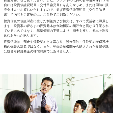
目論見書）をご覧ください。また、ファンドの取得のお申込みを行う場
合には投資信託説明書（交付目論見書）をあらかじめ、または同時に販
売会社よりお渡しいたしますので、必ず投資信託説明書（交付目論見
書）で内容をご確認の上、ご自身でご判断ください。
投資信託の信託財産に生じた利益および損失は、すべて受益者に帰属し
ます。投資家の皆さまの投資元本は金融機関の預貯金と異なり保証され
ているものではなく、基準価額の下落により、損失を被り、元本を割り
込むおそれがあります。
投資信託は、預金や保険契約とは異なり、預金保険・保険契約者保護機
構の保護の対象ではなく、また、登録金融機関から購入された投資信託
は投資者保護基金の補償対象ではありません。