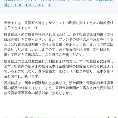
裁）（PDF：610.0 KB）
当サイトは、投資家の皆さまがファンドの理解に資するための情報提供
を目的とするものです。
投資信託へのご投資を検討される場合には、必ず投資信託説明書（交付
目論見書）をご覧ください。また、ファンドの取得のお申込みを行う場
合には投資信託説明書（交付目論見書）をあらかじめ、または同時に販
売会社よりお渡しいたしますので、必ず投資信託説明書（交付目論見
書）で内容をご確認の上、ご自身でご判断ください。
投資信託の信託財産に生じた利益および損失は、すべて受益者に帰属し
ます。投資家の皆さまの投資元本は金融機関の預貯金と異なり保証され
ているものではなく、基準価額の下落により、損失を被り、元本を割り
込むおそれがあります。
投資信託は、預金や保険契約とは異なり、預金保険・保険契約者保護機
構の保護の対象ではなく、また、登録金融機関から購入された投資信託
は投資者保護基金の補償対象ではありません。