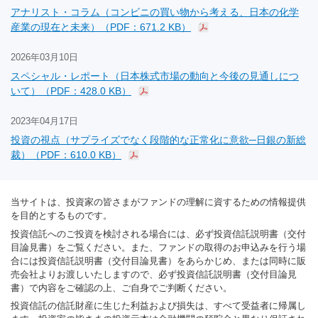
アナリスト・コラム（コンビニの買い物から考える、日本の化学
産業の現在と未来）（PDF：671.2 KB）
2026年03月10日
スペシャル・レポート（日本株式市場の動向と今後の見通しにつ
いて）（PDF：428.0 KB）
2023年04月17日
投資の視点（サプライズでなく段階的な正常化に意欲─日銀の新総
裁）（PDF：610.0 KB）
当サイトは、投資家の皆さまがファンドの理解に資するための情報提供
を目的とするものです。
投資信託へのご投資を検討される場合には、必ず投資信託説明書（交付
目論見書）をご覧ください。また、ファンドの取得のお申込みを行う場
合には投資信託説明書（交付目論見書）をあらかじめ、または同時に販
売会社よりお渡しいたしますので、必ず投資信託説明書（交付目論見
書）で内容をご確認の上、ご自身でご判断ください。
投資信託の信託財産に生じた利益および損失は、すべて受益者に帰属し