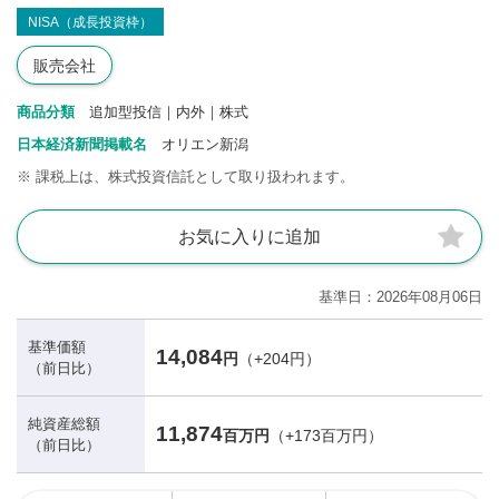
NISA（成長投資枠）
販売会社
商品分類
追加型投信｜内外｜株式
日本経済新聞掲載名
オリエン新潟
※
課税上は、株式投資信託として取り扱われます。
お気に入りに追加
基準日
2026年08月06日
基準価額
14,084
円
（+204円）
（前日比）
純資産総額
11,874
百万円
（+173百万円）
（前日比）