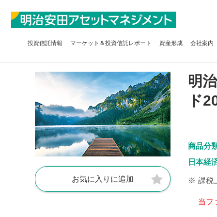
投資信託
情報
マーケット＆
投資信託レポート
資産形成
会社案内
明治
ド2
商品分
日本経
お気に入りに追加
※
課税
当フ