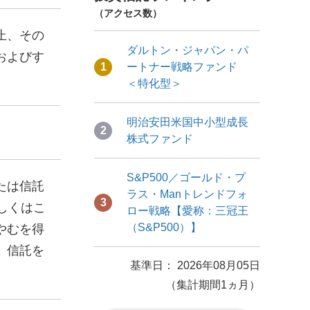
（アクセス数）
止、その
ダルトン・ジャパン・パ
およびす
1
ートナー戦略ファンド
＜特化型＞
明治安田米国中小型成長
2
株式ファンド
S&P500／ゴールド・プ
たは信託
ラス・Manトレンドフォ
3
しくはこ
ロー戦略【愛称：三冠王
（S&P500）】
やむを得
、信託を
基準日： 2026年08月05日
（集計期間1ヵ月）