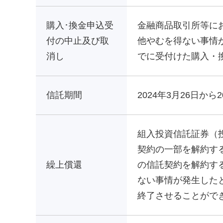
購入･換金申込受
金融商品取引所等に
付の中止及び取
他やむを得ない事情
消し
でに受付けた購入・
信託期間
2024年3月26日から
組入投資信託証券（
契約の一部を解約す
繰上償還
の信託契約を解約す
ない事情が発生した
終了させることがで