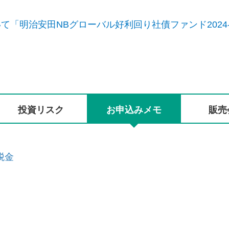
「明治安田NBグローバル好利回り社債ファンド2024-
投資リスク
お申込みメモ
販売
税金