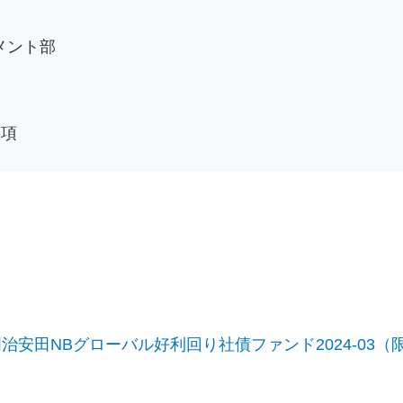
メント部
事項
安田NBグローバル好利回り社債ファンド2024-03（