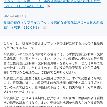
スペシャル・レポート（日本株式市場の動向と今後の見通しにつ
いて）（PDF：428.0 KB）
2023年04月17日
投資の視点（サプライズでなく段階的な正常化に意欲─日銀の新総
裁）（PDF：610.0 KB）
当サイトは、投資家の皆さまがファンドの理解に資するための情報提供
を目的とするものです。
投資信託へのご投資を検討される場合には、必ず投資信託説明書（交付
目論見書）をご覧ください。また、ファンドの取得のお申込みを行う場
合には投資信託説明書（交付目論見書）をあらかじめ、または同時に販
売会社よりお渡しいたしますので、必ず投資信託説明書（交付目論見
書）で内容をご確認の上、ご自身でご判断ください。
投資信託の信託財産に生じた利益および損失は、すべて受益者に帰属し
ます。投資家の皆さまの投資元本は金融機関の預貯金と異なり保証され
ているものではなく、基準価額の下落により、損失を被り、元本を割り
込むおそれがあります。
投資信託は、預金や保険契約とは異なり、預金保険・保険契約者保護機
構の保護の対象ではなく、また、登録金融機関から購入された投資信託