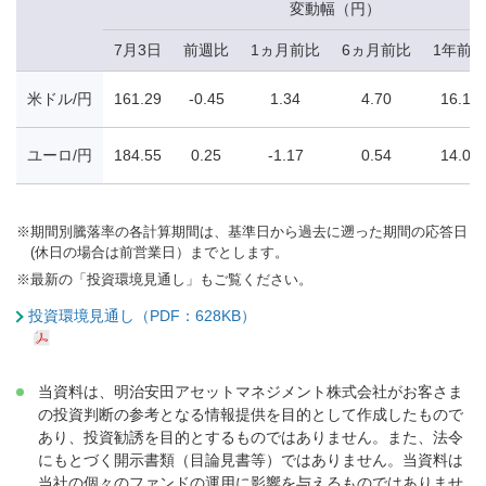
変動幅（円）
7月3日
前週比
1ヵ月前比
6ヵ月前比
1年前
米ドル/円
161.29
-0.45
1.34
4.70
16.17
ユーロ/円
184.55
0.25
-1.17
0.54
14.00
※
期間別騰落率の各計算期間は、基準日から過去に遡った期間の応答日
(休日の場合は前営業日）までとします。
※
最新の「投資環境見通し」もご覧ください。
投資環境見通し（PDF：628KB）
当資料は、明治安田アセットマネジメント株式会社がお客さま
の投資判断の参考となる情報提供を目的として作成したもので
あり、投資勧誘を目的とするものではありません。また、法令
にもとづく開示書類（目論見書等）ではありません。当資料は
当社の個々のファンドの運用に影響を与えるものではありませ