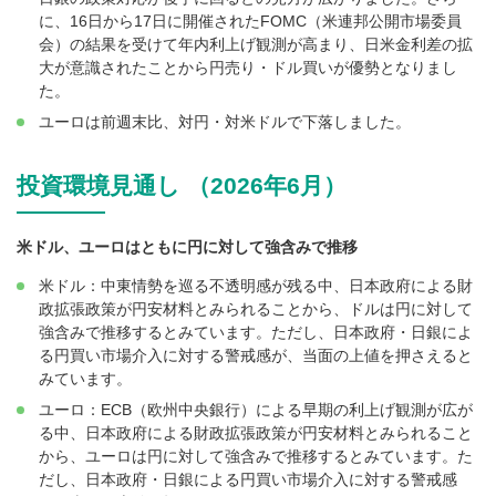
に、16日から17日に開催されたFOMC（米連邦公開市場委員
会）の結果を受けて年内利上げ観測が高まり、日米金利差の拡
大が意識されたことから円売り・ドル買いが優勢となりまし
た。
ユーロは前週末比、対円・対米ドルで下落しました。
投資環境見通し （2026年6月）
米ドル、ユーロはともに円に対して強含みで推移
米ドル：中東情勢を巡る不透明感が残る中、日本政府による財
政拡張政策が円安材料とみられることから、ドルは円に対して
強含みで推移するとみています。ただし、日本政府・日銀によ
る円買い市場介入に対する警戒感が、当面の上値を押さえると
みています。
ユーロ：ECB（欧州中央銀行）による早期の利上げ観測が広が
る中、日本政府による財政拡張政策が円安材料とみられること
から、ユーロは円に対して強含みで推移するとみています。た
だし、日本政府・日銀による円買い市場介入に対する警戒感