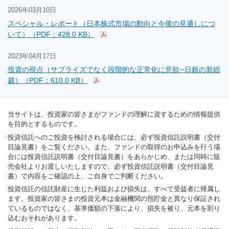
2026年03月10日
スペシャル・レポート（日本株式市場の動向と今後の見通しにつ
いて）（PDF：428.0 KB）
2023年04月17日
投資の視点（サプライズでなく段階的な正常化に意欲─日銀の新総
裁）（PDF：610.0 KB）
当サイトは、投資家の皆さまがファンドの理解に資するための情報提供
を目的とするものです。
投資信託へのご投資を検討される場合には、必ず投資信託説明書（交付
目論見書）をご覧ください。また、ファンドの取得のお申込みを行う場
合には投資信託説明書（交付目論見書）をあらかじめ、または同時に販
売会社よりお渡しいたしますので、必ず投資信託説明書（交付目論見
書）で内容をご確認の上、ご自身でご判断ください。
投資信託の信託財産に生じた利益および損失は、すべて受益者に帰属し
ます。投資家の皆さまの投資元本は金融機関の預貯金と異なり保証され
ているものではなく、基準価額の下落により、損失を被り、元本を割り
込むおそれがあります。