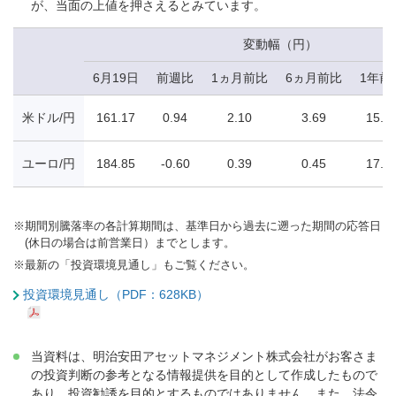
が、当面の上値を押さえるとみています。
変動幅（円）
6月19日
前週比
1ヵ月前比
6ヵ月前比
1年前
米ドル/円
161.17
0.94
2.10
3.69
15.4
ユーロ/円
184.85
-0.60
0.39
0.45
17.7
※
期間別騰落率の各計算期間は、基準日から過去に遡った期間の応答日
(休日の場合は前営業日）までとします。
※
最新の「投資環境見通し」もご覧ください。
投資環境見通し（PDF：628KB）
当資料は、明治安田アセットマネジメント株式会社がお客さま
の投資判断の参考となる情報提供を目的として作成したもので
あり、投資勧誘を目的とするものではありません。また、法令