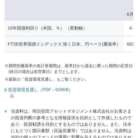
6月5
10年国債利回り（米国、％） （変動幅）
4.54
FTSE世界国債インデックス 除く日本、円ベース(騰落率）
683.
※
期間別騰落率の各計算期間は、基準日から過去に遡った期間の応答日
(休日の場合は前営業日）までとします。
※
最新の「投資環境見通し」もご覧ください。
投資環境見通し（PDF：628KB）
当資料は、明治安田アセットマネジメント株式会社がお客さま
の投資判断の参考となる情報提供を目的として作成したもので
あり、投資勧誘を目的とするものではありません。また、法令
にもとづく開示書類（目論見書等）ではありません。当資料は
当社の個々のファンドの運用に影響を与えるものではありませ