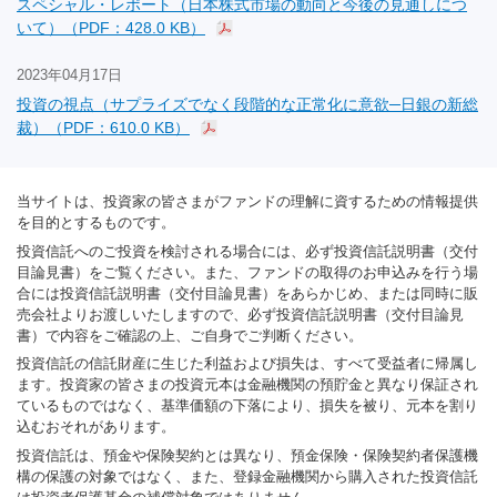
スペシャル・レポート（日本株式市場の動向と今後の見通しにつ
いて）（PDF：428.0 KB）
2023年04月17日
投資の視点（サプライズでなく段階的な正常化に意欲─日銀の新総
裁）（PDF：610.0 KB）
当サイトは、投資家の皆さまがファンドの理解に資するための情報提供
を目的とするものです。
投資信託へのご投資を検討される場合には、必ず投資信託説明書（交付
目論見書）をご覧ください。また、ファンドの取得のお申込みを行う場
合には投資信託説明書（交付目論見書）をあらかじめ、または同時に販
売会社よりお渡しいたしますので、必ず投資信託説明書（交付目論見
書）で内容をご確認の上、ご自身でご判断ください。
投資信託の信託財産に生じた利益および損失は、すべて受益者に帰属し
ます。投資家の皆さまの投資元本は金融機関の預貯金と異なり保証され
ているものではなく、基準価額の下落により、損失を被り、元本を割り
込むおそれがあります。
投資信託は、預金や保険契約とは異なり、預金保険・保険契約者保護機
構の保護の対象ではなく、また、登録金融機関から購入された投資信託