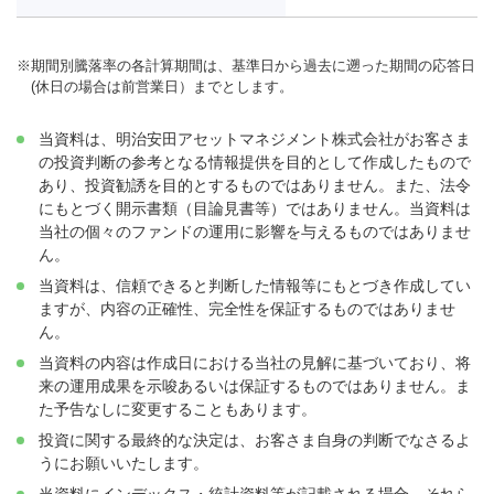
※
期間別騰落率の各計算期間は、基準日から過去に遡った期間の応答日
(休日の場合は前営業日）までとします。
当資料は、明治安田アセットマネジメント株式会社がお客さま
の投資判断の参考となる情報提供を目的として作成したもので
あり、投資勧誘を目的とするものではありません。また、法令
にもとづく開示書類（目論見書等）ではありません。当資料は
当社の個々のファンドの運用に影響を与えるものではありませ
ん。
当資料は、信頼できると判断した情報等にもとづき作成してい
ますが、内容の正確性、完全性を保証するものではありませ
ん。
当資料の内容は作成日における当社の見解に基づいており、将
来の運用成果を示唆あるいは保証するものではありません。ま
た予告なしに変更することもあります。
投資に関する最終的な決定は、お客さま自身の判断でなさるよ
うにお願いいたします。
当資料にインデックス・統計資料等が記載される場合、それら