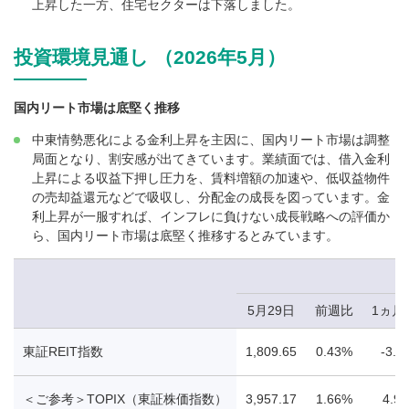
上昇した一方、住宅セクターは下落しました。
投資環境見通し （2026年5月）
国内リート市場は底堅く推移
中東情勢悪化による金利上昇を主因に、国内リート市場は調整
局面となり、割安感が出てきています。業績面では、借入金利
上昇による収益下押し圧力を、賃料増額の加速や、低収益物件
の売却益還元などで吸収し、分配金の成長を図っています。金
利上昇が一服すれば、インフレに負けない成長戦略への評価か
ら、国内リート市場は底堅く推移するとみています。
5月29日
前週比
1ヵ月
東証REIT指数
1,809.65
0.43%
-3.6
＜ご参考＞TOPIX（東証株価指数）
3,957.17
1.66%
4.9