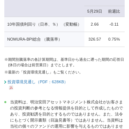
5月29日
前週比
10年国債利回り（日本、％） （変動幅）
2.66
-0.11
NOMURA-BPI総合 （騰落率）
326.57
0.75%
※
期間別騰落率の各計算期間は、基準日から過去に遡った期間の応答日
(休日の場合は前営業日）までとします。
※
最新の「投資環境見通し」もご覧ください。
投資環境見通し（PDF：628KB）
当資料は、明治安田アセットマネジメント株式会社がお客さま
の投資判断の参考となる情報提供を目的として作成したもので
あり、投資勧誘を目的とするものではありません。また、法令
にもとづく開示書類（目論見書等）ではありません。当資料は
当社の個々のファンドの運用に影響を与えるものではありませ