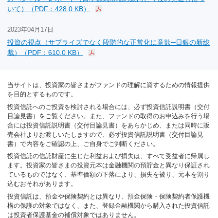
いて）（PDF：428.0 KB）
2023年04月17日
投資の視点（サプライズでなく段階的な正常化に意欲─日銀の新総
裁）（PDF：610.0 KB）
当サイトは、投資家の皆さまがファンドの理解に資するための情報提供
を目的とするものです。
投資信託へのご投資を検討される場合には、必ず投資信託説明書（交付
目論見書）をご覧ください。また、ファンドの取得のお申込みを行う場
合には投資信託説明書（交付目論見書）をあらかじめ、または同時に販
売会社よりお渡しいたしますので、必ず投資信託説明書（交付目論見
書）で内容をご確認の上、ご自身でご判断ください。
投資信託の信託財産に生じた利益および損失は、すべて受益者に帰属し
ます。投資家の皆さまの投資元本は金融機関の預貯金と異なり保証され
ているものではなく、基準価額の下落により、損失を被り、元本を割り
込むおそれがあります。
投資信託は、預金や保険契約とは異なり、預金保険・保険契約者保護機
構の保護の対象ではなく、また、登録金融機関から購入された投資信託
は投資者保護基金の補償対象ではありません。