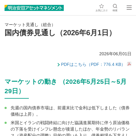
お気に入り
検索
マーケット見通し（総合）
国内債券見通し（2026年6月1日）
2026年06月01日
PDFはこちら（PDF：776.4 KB）
マーケットの動き （2026年5月25日～5月
29日）
先週の国内債券市場は、前週末比で金利は低下しました（債券
価格は上昇）。
米国とイランの戦闘終結に向けた協議進展期待に伴う原油価格
の下落を受けインフレ懸念が後退したほか、年金勢のリバラン
ス（資産配分の調整）目的の買いも入り、債券相場を下支えし