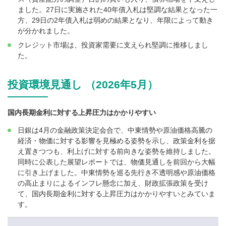
ました。27日に実施された40年債入札は堅調な結果となった一
方、29日の2年債入札は弱めの結果となり、年限によって動き
が分かれました。
クレジット市場は、投資家需要に支えられ堅調に推移しまし
た。
投資環境見通し （2026年5月）
国内長期金利に対する上昇圧力はかかりやすい
日銀は4月の金融政策決定会合で、中東情勢や原油価格高騰の
経済・物価に対する影響を見極める姿勢を示し、政策金利を据
え置きつつも、利上げに対する前向きな姿勢を維持しました。
同時に公表した展望レポートでは、物価見通しを前回から大幅
に引き上げました。中東情勢を巡る先行き不透明感や原油価格
の高止まりによるインフレ懸念に加え、財政拡張政策を受け
て、国内長期金利に対する上昇圧力はかかりやすいとみていま
す。