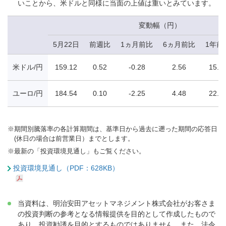
いことから、米ドルと同様に当面の上値は重いとみています。
変動幅（円）
5月22日
前週比
1ヵ月前比
6ヵ月前比
1年前
米ドル/円
159.12
0.52
-0.28
2.56
15.3
ユーロ/円
184.54
0.10
-2.25
4.48
22.4
※
期間別騰落率の各計算期間は、基準日から過去に遡った期間の応答日
(休日の場合は前営業日）までとします。
※
最新の「投資環境見通し」もご覧ください。
投資環境見通し（PDF：628KB）
当資料は、明治安田アセットマネジメント株式会社がお客さま
の投資判断の参考となる情報提供を目的として作成したもので
あり、投資勧誘を目的とするものではありません。また、法令