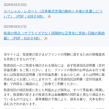
2026年03月10日
スペシャル・レポート（日本株式市場の動向と今後の見通しにつ
いて）（PDF：428.0 KB）
2023年04月17日
投資の視点（サプライズでなく段階的な正常化に意欲─日銀の新総
裁）（PDF：610.0 KB）
当サイトは、投資家の皆さまがファンドの理解に資するための情報提供
を目的とするものです。
投資信託へのご投資を検討される場合には、必ず投資信託説明書（交付
目論見書）をご覧ください。また、ファンドの取得のお申込みを行う場
合には投資信託説明書（交付目論見書）をあらかじめ、または同時に販
売会社よりお渡しいたしますので、必ず投資信託説明書（交付目論見
書）で内容をご確認の上、ご自身でご判断ください。
投資信託の信託財産に生じた利益および損失は、すべて受益者に帰属し
ます。投資家の皆さまの投資元本は金融機関の預貯金と異なり保証され
ているものではなく、基準価額の下落により、損失を被り、元本を割り
込むおそれがあります。