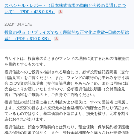
スペシャル・レポート（日本株式市場の動向と今後の見通しにつ
いて）（PDF：428.0 KB）
2023年04月17日
投資の視点（サプライズでなく段階的な正常化に意欲─日銀の新総
裁）（PDF：610.0 KB）
当サイトは、投資家の皆さまがファンドの理解に資するための情報提供
を目的とするものです。
投資信託へのご投資を検討される場合には、必ず投資信託説明書（交付
目論見書）をご覧ください。また、ファンドの取得のお申込みを行う場
合には投資信託説明書（交付目論見書）をあらかじめ、または同時に販
売会社よりお渡しいたしますので、必ず投資信託説明書（交付目論見
書）で内容をご確認の上、ご自身でご判断ください。
投資信託の信託財産に生じた利益および損失は、すべて受益者に帰属し
ます。投資家の皆さまの投資元本は金融機関の預貯金と異なり保証され
ているものではなく、基準価額の下落により、損失を被り、元本を割り
込むおそれがあります。
投資信託は、預金や保険契約とは異なり、預金保険・保険契約者保護機
構の保護の対象ではなく、また、登録金融機関から購入された投資信託