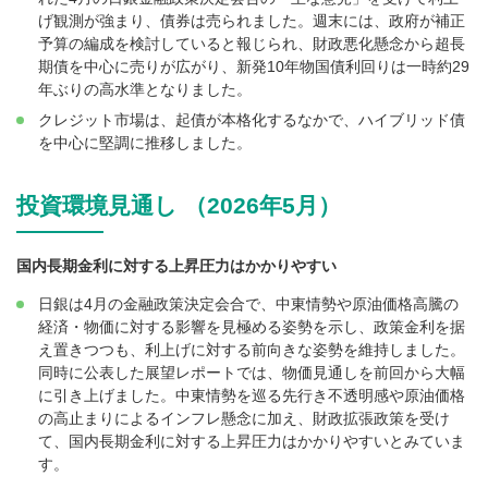
げ観測が強まり、債券は売られました。週末には、政府が補正
予算の編成を検討していると報じられ、財政悪化懸念から超長
期債を中心に売りが広がり、新発10年物国債利回りは一時約29
年ぶりの高水準となりました。
クレジット市場は、起債が本格化するなかで、ハイブリッド債
を中心に堅調に推移しました。
投資環境見通し （2026年5月）
国内長期金利に対する上昇圧力はかかりやすい
日銀は4月の金融政策決定会合で、中東情勢や原油価格高騰の
経済・物価に対する影響を見極める姿勢を示し、政策金利を据
え置きつつも、利上げに対する前向きな姿勢を維持しました。
同時に公表した展望レポートでは、物価見通しを前回から大幅
に引き上げました。中東情勢を巡る先行き不透明感や原油価格
の高止まりによるインフレ懸念に加え、財政拡張政策を受け
て、国内長期金利に対する上昇圧力はかかりやすいとみていま
す。