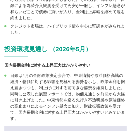
銀による為替介入観測を受けて円安が一服し、インフレ懸念が
和らいだことで債券に買いが入り、金利は上昇幅を縮めて週を
終えました。
クレジット市場は、ハイブリッド債を中心に堅調さがみられま
した。
投資環境見通し （2026年5月）
国内長期金利に対する上昇圧力はかかりやすい
日銀は4月の金融政策決定会合で、中東情勢や原油価格高騰の
経済・物価に対する影響を見極める姿勢を示し、政策金利を据
え置きつつも、利上げに対する前向きな姿勢を維持しました。
同時に公表した展望レポートでは、物価見通しを前回から大幅
に引き上げました。中東情勢を巡る先行き不透明感や原油価格
の高止まりによるインフレ懸念に加え、財政拡張政策を受け
て、国内長期金利に対する上昇圧力はかかりやすいとみていま
す。