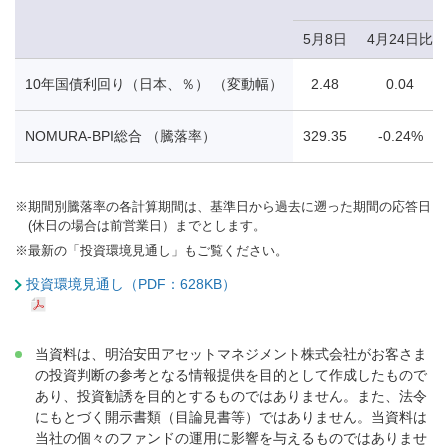
5月8日
4月24日比
10年国債利回り（日本、％） （変動幅）
2.48
0.04
NOMURA-BPI総合 （騰落率）
329.35
-0.24%
※
期間別騰落率の各計算期間は、基準日から過去に遡った期間の応答日
(休日の場合は前営業日）までとします。
※
最新の「投資環境見通し」もご覧ください。
投資環境見通し（PDF：628KB）
当資料は、明治安田アセットマネジメント株式会社がお客さま
の投資判断の参考となる情報提供を目的として作成したもので
あり、投資勧誘を目的とするものではありません。また、法令
にもとづく開示書類（目論見書等）ではありません。当資料は
当社の個々のファンドの運用に影響を与えるものではありませ