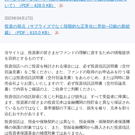
いて）（PDF：428.0 KB）
2023年04月17日
投資の視点（サプライズでなく段階的な正常化に意欲─日銀の新総
裁）（PDF：610.0 KB）
当サイトは、投資家の皆さまがファンドの理解に資するための情報提供
を目的とするものです。
投資信託へのご投資を検討される場合には、必ず投資信託説明書（交付
目論見書）をご覧ください。また、ファンドの取得のお申込みを行う場
合には投資信託説明書（交付目論見書）をあらかじめ、または同時に販
売会社よりお渡しいたしますので、必ず投資信託説明書（交付目論見
書）で内容をご確認の上、ご自身でご判断ください。
投資信託の信託財産に生じた利益および損失は、すべて受益者に帰属し
ます。投資家の皆さまの投資元本は金融機関の預貯金と異なり保証され
ているものではなく、基準価額の下落により、損失を被り、元本を割り
込むおそれがあります。
投資信託は、預金や保険契約とは異なり、預金保険・保険契約者保護機
構の保護の対象ではなく、また、登録金融機関から購入された投資信託
は投資者保護基金の補償対象ではありません。