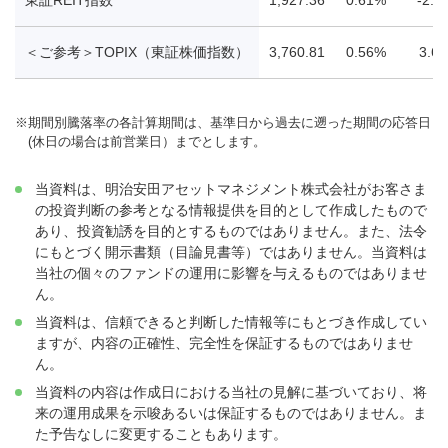
＜ご参考＞TOPIX（東証株価指数）
3,760.81
0.56%
3.6
※
期間別騰落率の各計算期間は、基準日から過去に遡った期間の応答日
(休日の場合は前営業日）までとします。
当資料は、明治安田アセットマネジメント株式会社がお客さま
の投資判断の参考となる情報提供を目的として作成したもので
あり、投資勧誘を目的とするものではありません。また、法令
にもとづく開示書類（目論見書等）ではありません。当資料は
当社の個々のファンドの運用に影響を与えるものではありませ
ん。
当資料は、信頼できると判断した情報等にもとづき作成してい
ますが、内容の正確性、完全性を保証するものではありませ
ん。
当資料の内容は作成日における当社の見解に基づいており、将
来の運用成果を示唆あるいは保証するものではありません。ま
た予告なしに変更することもあります。