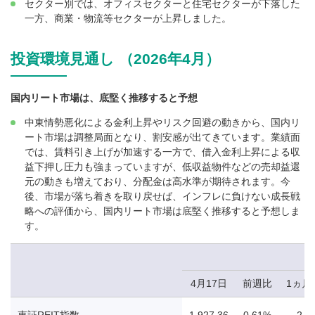
セクター別では、オフィスセクターと住宅セクターが下落した
一方、商業・物流等セクターが上昇しました。
投資環境見通し （2026年4月）
国内リート市場は、底堅く推移すると予想
中東情勢悪化による金利上昇やリスク回避の動きから、国内リ
ート市場は調整局面となり、割安感が出てきています。業績面
では、賃料引き上げが加速する一方で、借入金利上昇による収
益下押し圧力も強まっていますが、低収益物件などの売却益還
元の動きも増えており、分配金は高水準が期待されます。今
後、市場が落ち着きを取り戻せば、インフレに負けない成長戦
略への評価から、国内リート市場は底堅く推移すると予想しま
す。
4月17日
前週比
1ヵ月
東証REIT指数
1,927.36
0.61%
-2.5