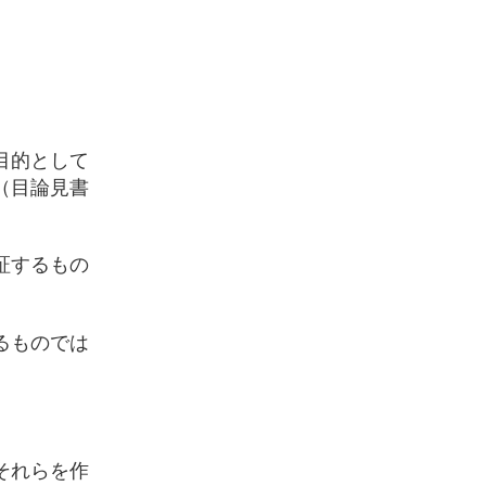
目的として
（目論見書
証するもの
るものでは
それらを作