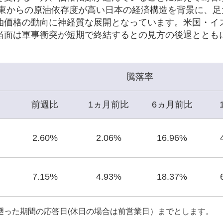
中東からの原油依存度が高い日本の経済構造を背景に、足
油価格の動向に神経質な展開となっています。米国・イ
当面は軍事衝突が短期で終結するとの見方の後退ととも
騰落率
前週比
1ヵ月前比
6ヵ月前比
2.60%
2.06%
16.96%
7.15%
4.93%
18.37%
遡った期間の応答日(休日の場合は前営業日）までとします。