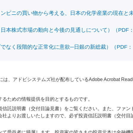
ビニの買い物から考える、日本の化学産業の現在と未来）（
本株式市場の動向と今後の見通しについて）（PDF：428
なく段階的な正常化に意欲─日銀の新総裁）（PDF：610
アドビシステムズ社が配布しているAdobe Acrobat Reader®が
するための情報提供を目的とするものです。
資信託説明書（交付目論見書）をご覧ください。また、ファン
会社よりお渡しいたしますので、必ず投資信託説明書（交付目
べて受益者に帰属します。投資家の皆さまの投資元本は金融機