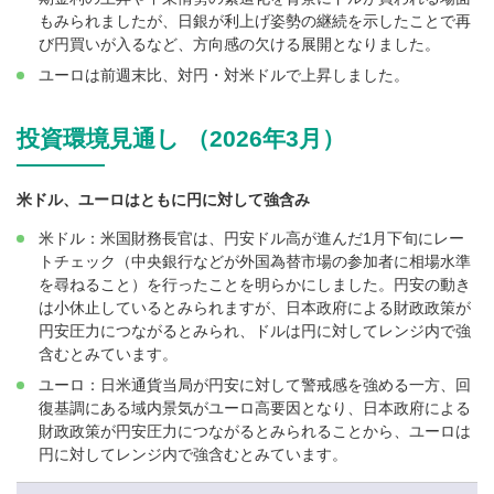
もみられましたが、日銀が利上げ姿勢の継続を示したことで再
び円買いが入るなど、方向感の欠ける展開となりました。
ユーロは前週末比、対円・対米ドルで上昇しました。
投資環境見通し （2026年3月）
米ドル、ユーロはともに円に対して強含み
米ドル：米国財務長官は、円安ドル高が進んだ1月下旬にレー
トチェック（中央銀行などが外国為替市場の参加者に相場水準
を尋ねること）を行ったことを明らかにしました。円安の動き
は小休止しているとみられますが、日本政府による財政政策が
円安圧力につながるとみられ、ドルは円に対してレンジ内で強
含むとみています。
ユーロ：日米通貨当局が円安に対して警戒感を強める一方、回
復基調にある域内景気がユーロ高要因となり、日本政府による
財政政策が円安圧力につながるとみられることから、ユーロは
円に対してレンジ内で強含むとみています。