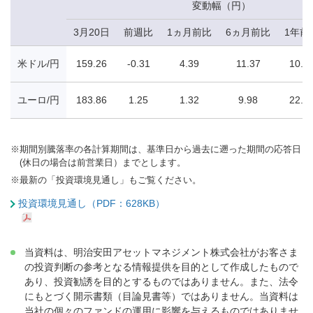
変動幅（円）
3月20日
前週比
1ヵ月前比
6ヵ月前比
1年前
米ドル/円
159.26
-0.31
4.39
11.37
10.3
ユーロ/円
183.86
1.25
1.32
9.98
22.3
※
期間別騰落率の各計算期間は、基準日から過去に遡った期間の応答日
(休日の場合は前営業日）までとします。
※
最新の「投資環境見通し」もご覧ください。
投資環境見通し（PDF：628KB）
当資料は、明治安田アセットマネジメント株式会社がお客さま
の投資判断の参考となる情報提供を目的として作成したもので
あり、投資勧誘を目的とするものではありません。また、法令
にもとづく開示書類（目論見書等）ではありません。当資料は
当社の個々のファンドの運用に影響を与えるものではありませ