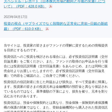
スペシャル・レポート（日本株式市場の動向と今後の見通しにつ
いて）（PDF：428.0 KB）
2023年04月17日
投資の視点（サプライズでなく段階的な正常化に意欲─日銀の新総
裁）（PDF：610.0 KB）
当サイトは、投資家の皆さまがファンドの理解に資するための情報提供
を目的とするものです。
投資信託へのご投資を検討される場合には、必ず投資信託説明書（交付
目論見書）をご覧ください。また、ファンドの取得のお申込みを行う場
合には投資信託説明書（交付目論見書）をあらかじめ、または同時に販
売会社よりお渡しいたしますので、必ず投資信託説明書（交付目論見
書）で内容をご確認の上、ご自身でご判断ください。
投資信託の信託財産に生じた利益および損失は、すべて受益者に帰属し
ます。投資家の皆さまの投資元本は金融機関の預貯金と異なり保証され
ているものではなく、基準価額の下落により、損失を被り、元本を割り
込むおそれがあります。
投資信託は、預金や保険契約とは異なり、預金保険・保険契約者保護機
構の保護の対象ではなく、また、登録金融機関から購入された投資信託