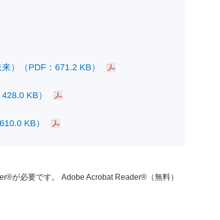
PDF：671.2 KB）
.0 KB）
.0 KB）
必要です。 Adobe Acrobat Reader®（無料）