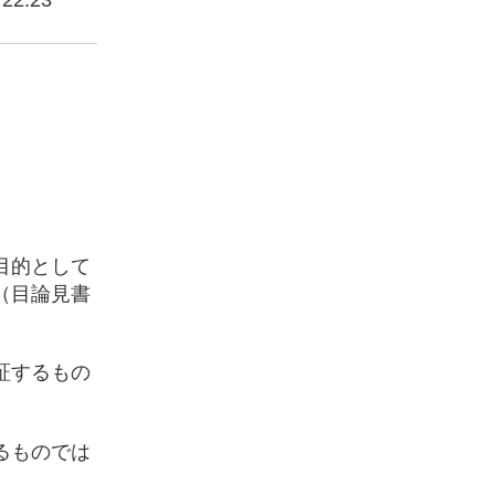
22.23
目的として
（目論見書
証するもの
るものでは