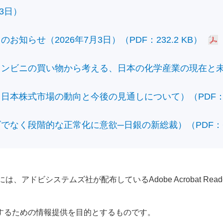
3日）
知らせ（2026年7月3日）（PDF：232.2 KB）
ビニの買い物から考える、日本の化学産業の現在と未来）（
本株式市場の動向と今後の見通しについて）（PDF：428
なく段階的な正常化に意欲─日銀の新総裁）（PDF：610
アドビシステムズ社が配布しているAdobe Acrobat Reader®が
するための情報提供を目的とするものです。