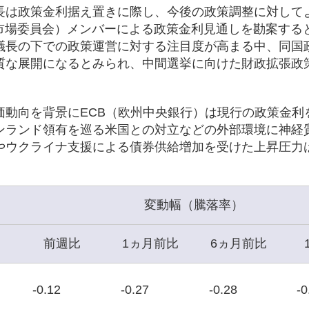
議長は政策金利据え置きに際し、今後の政策調整に対して
開市場委員会）メンバーによる政策金利見通しを勘案する
B議長の下での政策運営に対する注目度が高まる中、同国
質な展開になるとみられ、中間選挙に向けた財政拡張政
価動向を背景にECB（欧州中央銀行）は現行の政策金利
ンランド領有を巡る米国との対立などの外部環境に神経
やウクライナ支援による債券供給増加を受けた上昇圧力
変動幅（騰落率）
前週比
1ヵ月前比
6ヵ月前比
-0.12
-0.27
-0.28
-0