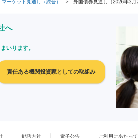
マーケット見通し（総合）
外国債券見通し（2026年3月
社へ
てまいります。
責任ある機関投資家としての取組み
針
勧誘方針
電子公告
ご利用にあたって