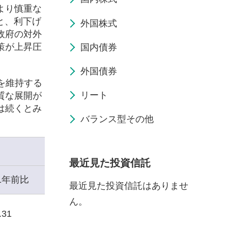
より慎重な
と、利下げ
外国株式
政府の対外
策が上昇圧
国内債券
外国債券
を維持する
リート
質な展開が
は続くとみ
バランス型その他
最近見た投資信託
1年前比
最近見た投資信託はありませ
ん。
.31