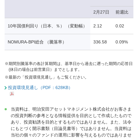
2月27日
前週比
10年国債利回り（日本、％） （変動幅）
2.12
0.02
-
NOMURA-BPI総合 （騰落率）
336.58
0.09%
1
※
期間別騰落率の各計算期間は、基準日から過去に遡った期間の応答日
(休日の場合は前営業日）までとします。
※
最新の「投資環境見通し」もご覧ください。
投資環境見通し（PDF：628KB）
当資料は、明治安田アセットマネジメント株式会社がお客さま
の投資判断の参考となる情報提供を目的として作成したもので
あり、投資勧誘を目的とするものではありません。また、法令
にもとづく開示書類（目論見書等）ではありません。当資料は
当社の個々のファンドの運用に影響を与えるものではありませ