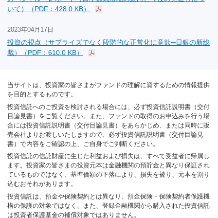
いて）（PDF：428.0 KB）
2023年04月17日
投資の視点（サプライズでなく段階的な正常化に意欲─日銀の新総
裁）（PDF：610.0 KB）
当サイトは、投資家の皆さまがファンドの理解に資するための情報提供
を目的とするものです。
投資信託へのご投資を検討される場合には、必ず投資信託説明書（交付
目論見書）をご覧ください。また、ファンドの取得のお申込みを行う場
合には投資信託説明書（交付目論見書）をあらかじめ、または同時に販
売会社よりお渡しいたしますので、必ず投資信託説明書（交付目論見
書）で内容をご確認の上、ご自身でご判断ください。
投資信託の信託財産に生じた利益および損失は、すべて受益者に帰属し
ます。投資家の皆さまの投資元本は金融機関の預貯金と異なり保証され
ているものではなく、基準価額の下落により、損失を被り、元本を割り
込むおそれがあります。
投資信託は、預金や保険契約とは異なり、預金保険・保険契約者保護機
構の保護の対象ではなく、また、登録金融機関から購入された投資信託
は投資者保護基金の補償対象ではありません。