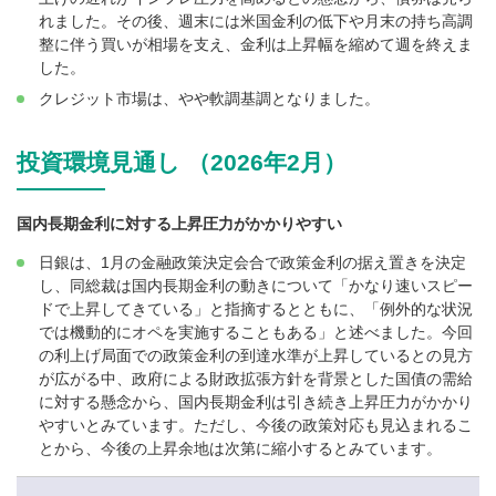
れました。その後、週末には米国金利の低下や月末の持ち高調
整に伴う買いが相場を支え、金利は上昇幅を縮めて週を終えま
した。
クレジット市場は、やや軟調基調となりました。
投資環境見通し （2026年2月）
国内長期金利に対する上昇圧力がかかりやすい
日銀は、1月の金融政策決定会合で政策金利の据え置きを決定
し、同総裁は国内長期金利の動きについて「かなり速いスピー
ドで上昇してきている」と指摘するとともに、「例外的な状況
では機動的にオペを実施することもある」と述べました。今回
の利上げ局面での政策金利の到達水準が上昇しているとの見方
が広がる中、政府による財政拡張方針を背景とした国債の需給
に対する懸念から、国内長期金利は引き続き上昇圧力がかかり
やすいとみています。ただし、今後の政策対応も見込まれるこ
とから、今後の上昇余地は次第に縮小するとみています。