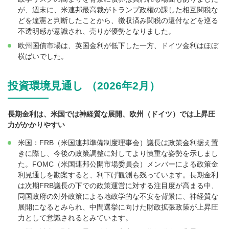
が、週末に、米連邦最高裁がトランプ政権の課した相互関税な
どを違憲と判断したことから、徴収済み関税の還付などを巡る
不透明感が意識され、売りが優勢となりました。
欧州国債市場は、英国金利が低下した一方、ドイツ金利はほぼ
横ばいでした。
投資環境見通し （2026年2月）
長期金利は、米国では神経質な展開、欧州（ドイツ）では上昇圧
力がかかりやすい
米国：FRB（米国連邦準備制度理事会）議長は政策金利据え置
きに際し、今後の政策調整に対してより慎重な姿勢を示しまし
た。FOMC（米国連邦公開市場委員会）メンバーによる政策金
利見通しを勘案すると、利下げ観測も残っています。長期金利
は次期FRB議長の下での政策運営に対する注目度が高まる中、
同国政府の対外政策による地政学的な不安を背景に、神経質な
展開になるとみられ、中間選挙に向けた財政拡張政策が上昇圧
力として意識されるとみています。