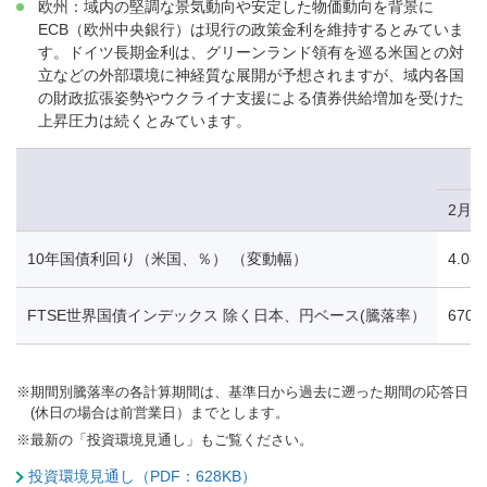
欧州：域内の堅調な景気動向や安定した物価動向を背景に
ECB（欧州中央銀行）は現行の政策金利を維持するとみていま
す。ドイツ長期金利は、グリーンランド領有を巡る米国との対
立などの外部環境に神経質な展開が予想されますが、域内各国
の財政拡張姿勢やウクライナ支援による債券供給増加を受けた
上昇圧力は続くとみています。
2月2
10年国債利回り（米国、％） （変動幅）
4.08
FTSE世界国債インデックス 除く日本、円ベース(騰落率）
670.
※
期間別騰落率の各計算期間は、基準日から過去に遡った期間の応答日
(休日の場合は前営業日）までとします。
※
最新の「投資環境見通し」もご覧ください。
投資環境見通し（PDF：628KB）