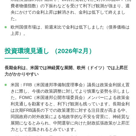
費者物価指数）の下振れなどを受けて利下げ観測が強まり、週
央にかけての金利上昇は解消され、金利は低下して終えまし
た。
欧州国債市場は、前週末比で金利は低下しました（債券価格は
上昇）。
投資環境見通し （2026年2月）
長期金利は、米国では神経質な展開、欧州（ドイツ）では上昇圧
力がかかりやすい
米国：FRB（米国連邦準備制度理事会）議長は政策金利据え置
きに際し、今後の政策調整に対してより慎重な姿勢を示しまし
た。FOMC（米国連邦公開市場委員会）メンバーによる政策金
利見通しを勘案すると、利下げ観測も残っています。長期金利
は次期FRB議長の下での政策運営に対する注目度が高まる中、
同国政府の対外政策による地政学的な不安を背景に、神経質な
展開になるとみられ、中間選挙に向けた財政拡張政策が上昇圧
力として意識されるとみています。