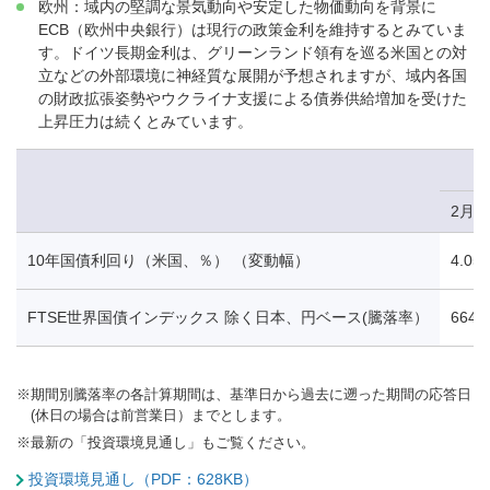
欧州：域内の堅調な景気動向や安定した物価動向を背景に
ECB（欧州中央銀行）は現行の政策金利を維持するとみていま
す。ドイツ長期金利は、グリーンランド領有を巡る米国との対
立などの外部環境に神経質な展開が予想されますが、域内各国
の財政拡張姿勢やウクライナ支援による債券供給増加を受けた
上昇圧力は続くとみています。
2月1
10年国債利回り（米国、％） （変動幅）
4.05
FTSE世界国債インデックス 除く日本、円ベース(騰落率）
664.
※
期間別騰落率の各計算期間は、基準日から過去に遡った期間の応答日
(休日の場合は前営業日）までとします。
※
最新の「投資環境見通し」もご覧ください。
投資環境見通し（PDF：628KB）