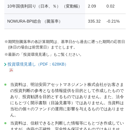
10年国債利回り（日本、％） （変動幅）
2.09
0.02
NOMURA-BPI総合 （騰落率）
335.32
-0.21%
※
期間別騰落率の各計算期間は、基準日から過去に遡った期間の応答日
(休日の場合は前営業日）までとします。
※
最新の「投資環境見通し」もご覧ください。
投資環境見通し（PDF：628KB）
当資料は、明治安田アセットマネジメント株式会社がお客さま
の投資判断の参考となる情報提供を目的として作成したもので
あり、投資勧誘を目的とするものではありません。また、法令
にもとづく開示書類（目論見書等）ではありません。当資料は
当社の個々のファンドの運用に影響を与えるものではありませ
ん。
当資料は、信頼できると判断した情報等にもとづき作成してい
ますが、内容の正確性、完全性を保証するものではありませ