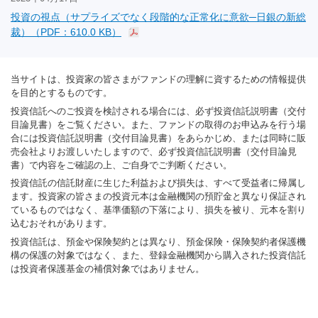
投資の視点（サプライズでなく段階的な正常化に意欲─日銀の新総
裁）（PDF：610.0 KB）
当サイトは、投資家の皆さまがファンドの理解に資するための情報提供
を目的とするものです。
投資信託へのご投資を検討される場合には、必ず投資信託説明書（交付
目論見書）をご覧ください。また、ファンドの取得のお申込みを行う場
合には投資信託説明書（交付目論見書）をあらかじめ、または同時に販
売会社よりお渡しいたしますので、必ず投資信託説明書（交付目論見
書）で内容をご確認の上、ご自身でご判断ください。
投資信託の信託財産に生じた利益および損失は、すべて受益者に帰属し
ます。投資家の皆さまの投資元本は金融機関の預貯金と異なり保証され
ているものではなく、基準価額の下落により、損失を被り、元本を割り
込むおそれがあります。
投資信託は、預金や保険契約とは異なり、預金保険・保険契約者保護機
構の保護の対象ではなく、また、登録金融機関から購入された投資信託
は投資者保護基金の補償対象ではありません。