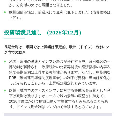
か、方向感の欠ける展開となりました。
欧州国債市場は、前週末比で金利は低下しました（債券価格は
上昇）。
投資環境見通し （2025年12月）
長期金利は、米国では上昇幅は限定的、欧州（ドイツ）ではレン
ジ内での動き
米国：雇用の減速とインフレ懸念が併存する中、政府機関の一
部閉鎖が解除され、政府統計の公表再開後の経済指標の内容次
第で長期金利は上昇する可能性があります。ただし、中期的な
FRB（米国連邦準備制度理事会）の利下げ姿勢に当面は変化な
しとみられることから、上昇幅は限定的とみています。
欧州：域内でのディスインフレに対する警戒感を背景とした利
下げ観測は残りますが、一方で域内景気の底堅さに加えて、
2026年度にかけて財政出動が本格化するとみられることもあ
り、ドイツ長期金利はレンジ内で推移するとみています。