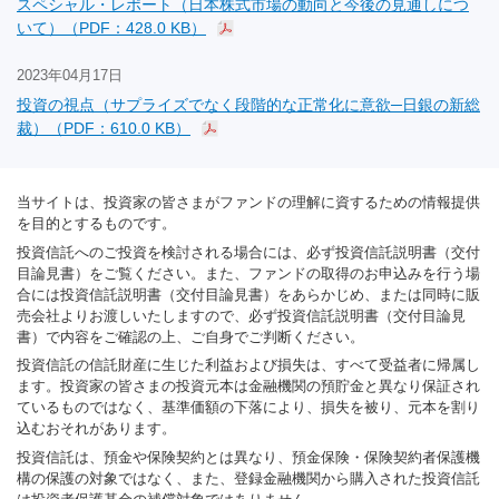
スペシャル・レポート（日本株式市場の動向と今後の見通しにつ
いて）（PDF：428.0 KB）
2023年04月17日
投資の視点（サプライズでなく段階的な正常化に意欲─日銀の新総
裁）（PDF：610.0 KB）
当サイトは、投資家の皆さまがファンドの理解に資するための情報提供
を目的とするものです。
投資信託へのご投資を検討される場合には、必ず投資信託説明書（交付
目論見書）をご覧ください。また、ファンドの取得のお申込みを行う場
合には投資信託説明書（交付目論見書）をあらかじめ、または同時に販
売会社よりお渡しいたしますので、必ず投資信託説明書（交付目論見
書）で内容をご確認の上、ご自身でご判断ください。
投資信託の信託財産に生じた利益および損失は、すべて受益者に帰属し
ます。投資家の皆さまの投資元本は金融機関の預貯金と異なり保証され
ているものではなく、基準価額の下落により、損失を被り、元本を割り
込むおそれがあります。
投資信託は、預金や保険契約とは異なり、預金保険・保険契約者保護機
構の保護の対象ではなく、また、登録金融機関から購入された投資信託