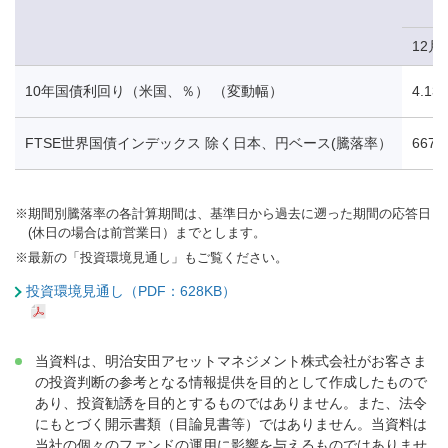
12月
10年国債利回り（米国、％） （変動幅）
4.13
FTSE世界国債インデックス 除く日本、円ベース(騰落率）
667.
※
期間別騰落率の各計算期間は、基準日から過去に遡った期間の応答日
(休日の場合は前営業日）までとします。
※
最新の「投資環境見通し」もご覧ください。
投資環境見通し（PDF：628KB）
当資料は、明治安田アセットマネジメント株式会社がお客さま
の投資判断の参考となる情報提供を目的として作成したもので
あり、投資勧誘を目的とするものではありません。また、法令
にもとづく開示書類（目論見書等）ではありません。当資料は
当社の個々のファンドの運用に影響を与えるものではありませ