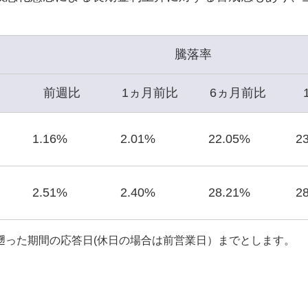
騰落率
前週比
1ヵ月前比
6ヵ月前比
1.16%
2.01%
22.05%
2
2.51%
2.40%
28.21%
2
遡った期間の応答日(休日の場合は前営業日）までとします。