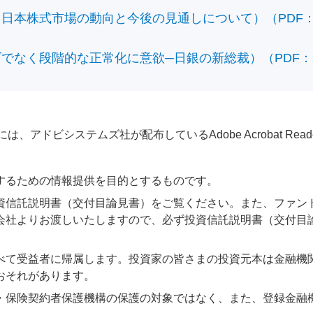
本株式市場の動向と今後の見通しについて）（PDF：428
なく段階的な正常化に意欲─日銀の新総裁）（PDF：610
アドビシステムズ社が配布しているAdobe Acrobat Reader®が
するための情報提供を目的とするものです。
資信託説明書（交付目論見書）をご覧ください。また、ファン
会社よりお渡しいたしますので、必ず投資信託説明書（交付目
べて受益者に帰属します。投資家の皆さまの投資元本は金融機
おそれがあります。
・保険契約者保護機構の保護の対象ではなく、また、登録金融