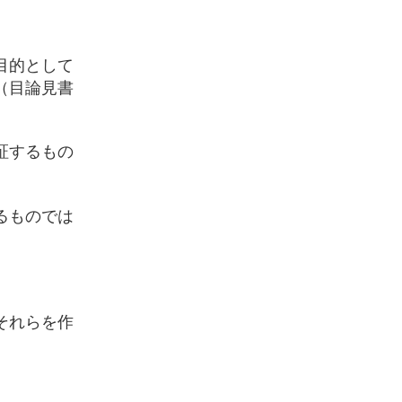
目的として
（目論見書
証するもの
るものでは
それらを作