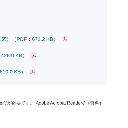
PDF：671.2 KB）
.0 KB）
.0 KB）
必要です。 Adobe Acrobat Reader®（無料）