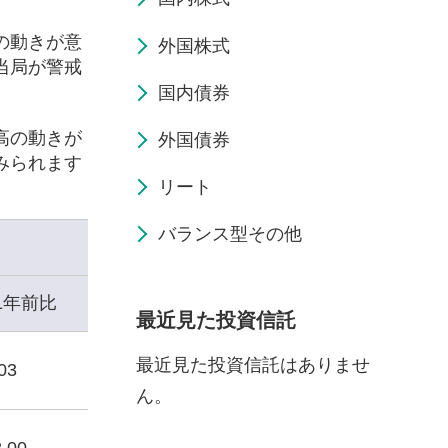
の動きが意
外国株式
当局が警戒
国内債券
高の動きが
外国債券
みられます
リート
バランス型その他
1年前比
最近見た投資信託
最近見た投資信託はありませ
03
ん。