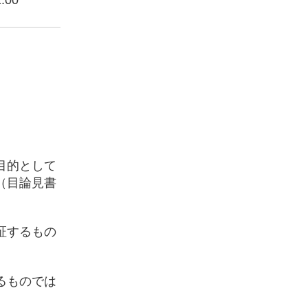
.00
目的として
（目論見書
証するもの
るものでは