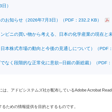
3日）
知らせ（2026年7月3日）（PDF：232.2 KB）
ビニの買い物から考える、日本の化学産業の現在と未来）（
本株式市場の動向と今後の見通しについて）（PDF：428
なく段階的な正常化に意欲─日銀の新総裁）（PDF：610
アドビシステムズ社が配布しているAdobe Acrobat Reader®が
するための情報提供を目的とするものです。