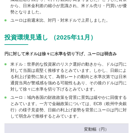
から、日米金利差の縮小が意識され、米ドル売り・円買いが優
勢となりました。
ユーロは前週末比、対円・対米ドルで上昇しました。
投資環境見通し （2025年11月）
円に対して米ドルは徐々に水準を切り下げ、ユーロは弱含み
米ドル：世界的な投資家のリスク選好の動きから、ドルは円に
対して当面は底堅く推移するとみています。しかし、日銀によ
る利上げ姿勢に加えて、為替レートの動向と水準次第では日米
通貨当局が警戒感を強める可能性もあり、その後のドルは円に
対して徐々に水準を切り下げるとみています。
ユーロ：域内各国の財政政策を背景に景気は緩やかに回復する
とみています。一方で金融政策については、ECB（欧州中央銀
行）の様子見姿勢、日銀の利上げ姿勢を背景にユーロは円に対
して弱含みで推移するとみています。
変動幅（円）