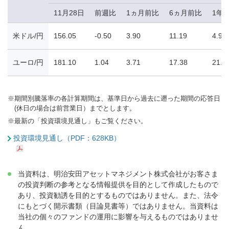
11月28日
前週比
1ヵ月前比
6ヵ月前比
1年
米ドル/円
156.05
-0.50
3.90
11.19
4.98
ユーロ/円
181.10
1.04
3.71
17.38
21.3
※
期間別騰落率の各計算期間は、基準日から過去に遡った期間の応答日
(休日の場合は前営業日）までとします。
※
最新の「投資環境見通し」もご覧ください。
投資環境見通し（PDF：628KB）
当資料は、明治安田アセットマネジメント株式会社がお客さま
の投資判断の参考となる情報提供を目的として作成したもので
あり、投資勧誘を目的とするものではありません。また、法令
にもとづく開示書類（目論見書等）ではありません。当資料は
当社の個々のファンドの運用に影響を与えるものではありませ
ん。