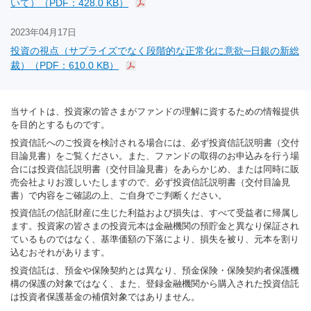
いて）（PDF：428.0 KB）
2023年04月17日
投資の視点（サプライズでなく段階的な正常化に意欲─日銀の新総
裁）（PDF：610.0 KB）
当サイトは、投資家の皆さまがファンドの理解に資するための情報提供
を目的とするものです。
投資信託へのご投資を検討される場合には、必ず投資信託説明書（交付
目論見書）をご覧ください。また、ファンドの取得のお申込みを行う場
合には投資信託説明書（交付目論見書）をあらかじめ、または同時に販
売会社よりお渡しいたしますので、必ず投資信託説明書（交付目論見
書）で内容をご確認の上、ご自身でご判断ください。
投資信託の信託財産に生じた利益および損失は、すべて受益者に帰属し
ます。投資家の皆さまの投資元本は金融機関の預貯金と異なり保証され
ているものではなく、基準価額の下落により、損失を被り、元本を割り
込むおそれがあります。
投資信託は、預金や保険契約とは異なり、預金保険・保険契約者保護機
構の保護の対象ではなく、また、登録金融機関から購入された投資信託
は投資者保護基金の補償対象ではありません。