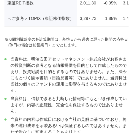
東証REIT指数
2,011.30
-0.05%
3.14
＜ご参考＞TOPIX（東証株価指数）
3,297.73
-1.85%
1.48
※
期間別騰落率の各計算期間は、基準日から過去に遡った期間の応答日
(休日の場合は前営業日）までとします。
当資料は、明治安田アセットマネジメント株式会社がお客さま
の投資判断の参考となる情報提供を目的として作成したもので
あり、投資勧誘を目的とするものではありません。また、法令
にもとづく開示書類（目論見書等）ではありません。当資料は
当社の個々のファンドの運用に影響を与えるものではありませ
ん。
当資料は、信頼できると判断した情報等にもとづき作成してい
ますが、内容の正確性、完全性を保証するものではありませ
ん。
当資料の内容は作成日における当社の見解に基づいており、将
来の運用成果を示唆あるいは保証するものではありません。ま
た予告なしに変更することもあります。