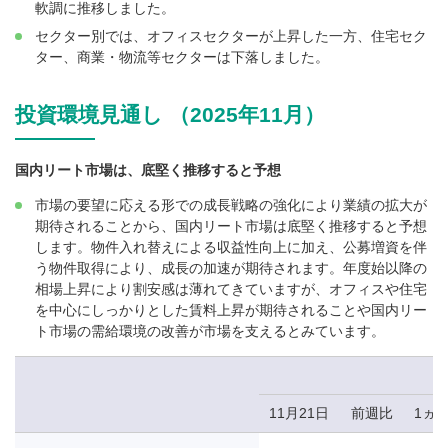
軟調に推移しました。
セクター別では、オフィスセクターが上昇した一方、住宅セク
ター、商業・物流等セクターは下落しました。
投資環境見通し （2025年11月）
国内リート市場は、底堅く推移すると予想
市場の要望に応える形での成長戦略の強化により業績の拡大が
期待されることから、国内リート市場は底堅く推移すると予想
します。物件入れ替えによる収益性向上に加え、公募増資を伴
う物件取得により、成長の加速が期待されます。年度始以降の
相場上昇により割安感は薄れてきていますが、オフィスや住宅
を中心にしっかりとした賃料上昇が期待されることや国内リー
ト市場の需給環境の改善が市場を支えるとみています。
11月21日
前週比
1ヵ