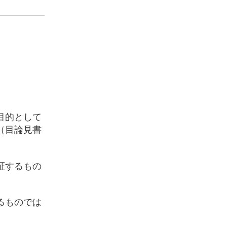
目的として
（目論見書
証するもの
るものでは