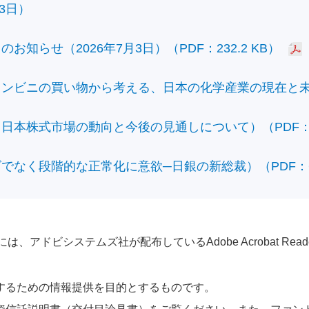
3日）
知らせ（2026年7月3日）（PDF：232.2 KB）
ビニの買い物から考える、日本の化学産業の現在と未来）（
本株式市場の動向と今後の見通しについて）（PDF：428
なく段階的な正常化に意欲─日銀の新総裁）（PDF：610
アドビシステムズ社が配布しているAdobe Acrobat Reader®が
するための情報提供を目的とするものです。