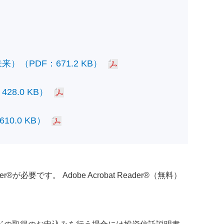
PDF：671.2 KB）
.0 KB）
.0 KB）
必要です。 Adobe Acrobat Reader®（無料）