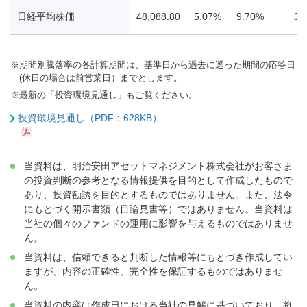
日経平均株価
48,088.80
5.07%
9.70%
38
※
期間別騰落率の各計算期間は、基準日から過去に遡った期間の応答日
(休日の場合は前営業日）までとします。
※
最新の「投資環境見通し」もご覧ください。
投資環境見通し（PDF：628KB）
当資料は、明治安田アセットマネジメント株式会社がお客さま
の投資判断の参考となる情報提供を目的として作成したもので
あり、投資勧誘を目的とするものではありません。また、法令
にもとづく開示書類（目論見書等）ではありません。当資料は
当社の個々のファンドの運用に影響を与えるものではありませ
ん。
当資料は、信頼できると判断した情報等にもとづき作成してい
ますが、内容の正確性、完全性を保証するものではありませ
ん。
当資料の内容は作成日における当社の見解に基づいており、将