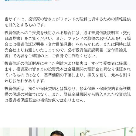
当サイトは、投資家の皆さまがファンドの理解に資するための情報提供
を目的とするものです。
投資信託へのご投資を検討される場合には、必ず投資信託説明書（交付
目論見書）をご覧ください。また、ファンドの取得のお申込みを行う場
合には投資信託説明書（交付目論見書）をあらかじめ、または同時に販
売会社よりお渡しいたしますので、必ず投資信託説明書（交付目論見
書）で内容をご確認の上、ご自身でご判断ください。
投資信託の信託財産に生じた利益および損失は、すべて受益者に帰属し
ます。投資家の皆さまの投資元本は金融機関の預貯金と異なり保証され
ているものではなく、基準価額の下落により、損失を被り、元本を割り
込むおそれがあります。
投資信託は、預金や保険契約とは異なり、預金保険・保険契約者保護機
構の保護の対象ではなく、また、登録金融機関から購入された投資信託
は投資者保護基金の補償対象ではありません。