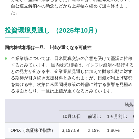
自公連立解消への懸念などから上昇幅を縮めて週を終えまし
た。
投資環境見通し （2025年10月）
国内株式相場は一旦、上値が重くなる可能性
企業業績については、日米関税交渉の合意を受けて堅調に推移
するとみています。 国内株式相場は、インフレ経済へ移行する
との見方が広がる中、企業業績見通しに加えて財政出動に対す
る期待が引き続き支援材料とみられますが、日銀が利上げ姿勢
を続ける中、次第に米国関税政策の外需に対する影響を見極め
る場面となり、一旦は上値が重くなるとみています。
騰落率
10月10日
前週比
1ヵ月前比
6
TOPIX（東証株価指数）
3,197.59
2.19%
1.80%
25