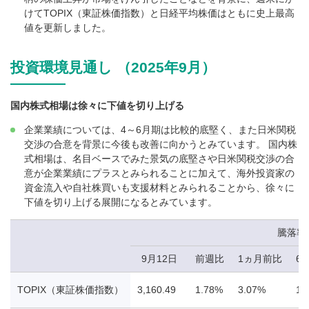
けてTOPIX（東証株価指数）と日経平均株価はともに史上最高
値を更新しました。
投資環境見通し （2025年9月）
国内株式相場は徐々に下値を切り上げる
企業業績については、4～6月期は比較的底堅く、また日米関税
交渉の合意を背景に今後も改善に向かうとみています。 国内株
式相場は、名目ベースでみた景気の底堅さや日米関税交渉の合
意が企業業績にプラスとみられることに加えて、海外投資家の
資金流入や自社株買いも支援材料とみられることから、徐々に
下値を切り上げる展開になるとみています。
騰落率
9月12日
前週比
1ヵ月前比
6
TOPIX（東証株価指数）
3,160.49
1.78%
3.07%
17