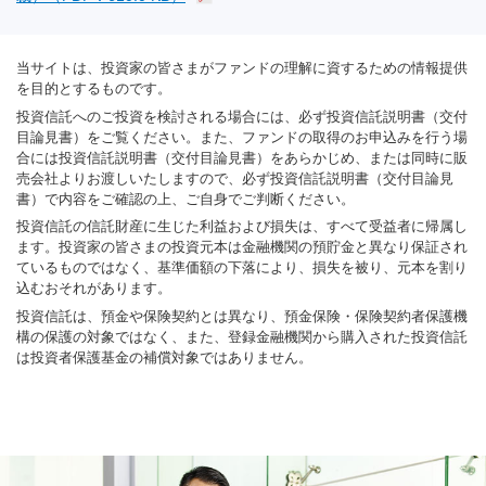
当サイトは、投資家の皆さまがファンドの理解に資するための情報提供
を目的とするものです。
投資信託へのご投資を検討される場合には、必ず投資信託説明書（交付
目論見書）をご覧ください。また、ファンドの取得のお申込みを行う場
合には投資信託説明書（交付目論見書）をあらかじめ、または同時に販
売会社よりお渡しいたしますので、必ず投資信託説明書（交付目論見
書）で内容をご確認の上、ご自身でご判断ください。
投資信託の信託財産に生じた利益および損失は、すべて受益者に帰属し
ます。投資家の皆さまの投資元本は金融機関の預貯金と異なり保証され
ているものではなく、基準価額の下落により、損失を被り、元本を割り
込むおそれがあります。
投資信託は、預金や保険契約とは異なり、預金保険・保険契約者保護機
構の保護の対象ではなく、また、登録金融機関から購入された投資信託
は投資者保護基金の補償対象ではありません。