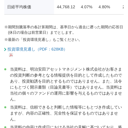
日経平均株価
44,768.12
4.07%
4.80%
21
※
期間別騰落率の各計算期間は、基準日から過去に遡った期間の応答日
(休日の場合は前営業日）までとします。
※
最新の「投資環境見通し」もご覧ください。
投資環境見通し（PDF：628KB）
当資料は、明治安田アセットマネジメント株式会社がお客さま
の投資判断の参考となる情報提供を目的として作成したもので
あり、投資勧誘を目的とするものではありません。また、法令
にもとづく開示書類（目論見書等）ではありません。当資料は
当社の個々のファンドの運用に影響を与えるものではありませ
ん。
当資料は、信頼できると判断した情報等にもとづき作成してい
ますが、内容の正確性、完全性を保証するものではありませ
ん。
当資料の内容は作成日における当社の見解に基づいており、将